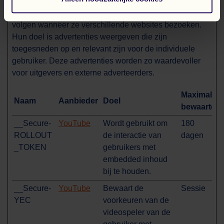
Marketingcookies worden gebruikt om bezoekers te
volgen wanneer ze verschillende websites bezoeken.
Hun doel is advertenties weergeven die zijn
toegesneden op en relevant zijn voor de individuele
gebruiker. Deze advertenties worden zo waardevoller
voor uitgevers en externe adverteerders.
Maximale
Naam
Aanbieder
Doel
bewaarterm
__Secure-
YouTube
Wordt gebruikt om
180
ROLLOUT
de interactie van
dagen
_TOKEN
gebruikers met
embedded inhoud
bij te houden.
__Secure-
YouTube
Bewaart de
Sessie
YEC
voorkeuren van de
videospeler van de