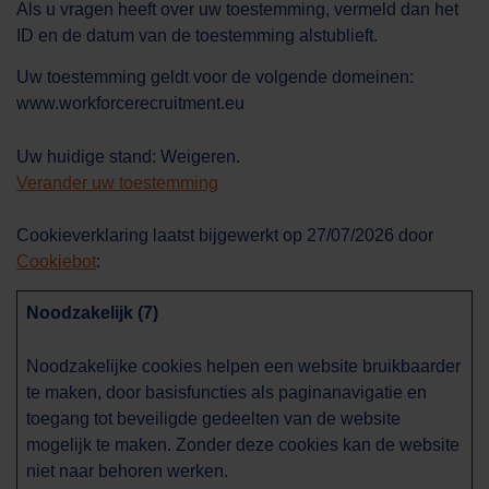
Als u vragen heeft over uw toestemming, vermeld dan het
ID en de datum van de toestemming alstublieft.
Uw toestemming geldt voor de volgende domeinen:
www.workforcerecruitment.eu
Uw huidige stand: Weigeren.
Verander uw toestemming
Cookieverklaring laatst bijgewerkt op 27/07/2026 door
Cookiebot
:
Noodzakelijk (7)
Work Force
AI asistentas
Noodzakelijke cookies helpen een website bruikbaarder
Sveiki! Kuo galiu jums šiandien padėti?
te maken, door basisfuncties als paginanavigatie en
toegang tot beveiligde gedeelten van de website
mogelijk te maken. Zonder deze cookies kan de website
niet naar behoren werken.