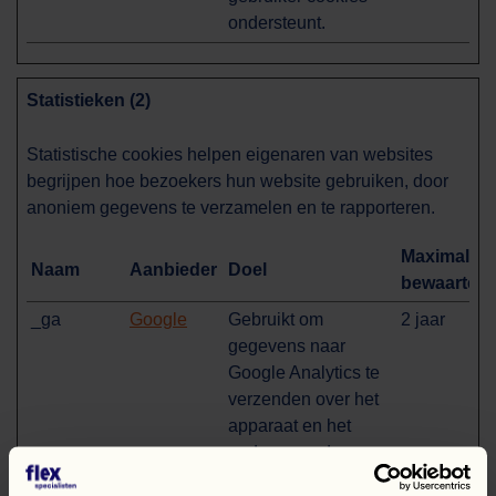
ondersteunt.
Statistieken (2)
Statistische cookies helpen eigenaren van websites
begrijpen hoe bezoekers hun website gebruiken, door
anoniem gegevens te verzamelen en te rapporteren.
Maximale
Naam
Aanbieder
Doel
bewaarterm
_ga
Google
Gebruikt om
2 jaar
gegevens naar
Google Analytics te
verzenden over het
apparaat en het
gedrag van de
bezoeker. Traceert