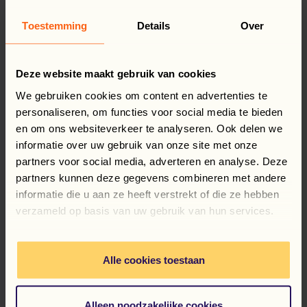
de bezoeker op
verschillende
Toestemming
Details
Over
apparaten en
marketingkanalen.
Deze website maakt gebruik van cookies
_ga_#
Google
Gebruikt om
2 jaar
We gebruiken cookies om content en advertenties te
gegevens naar
personaliseren, om functies voor social media te bieden
Google Analytics te
en om ons websiteverkeer te analyseren. Ook delen we
verzenden over het
informatie over uw gebruik van onze site met onze
apparaat en het
partners voor social media, adverteren en analyse. Deze
gedrag van de
partners kunnen deze gegevens combineren met andere
bezoeker. Traceert
informatie die u aan ze heeft verstrekt of die ze hebben
de bezoeker op
verzameld op basis van uw gebruik van hun services.
verschillende
apparaten en
marketingkanalen.
Alle cookies toestaan
Marketing (8)
Alleen noodzakelijke cookies