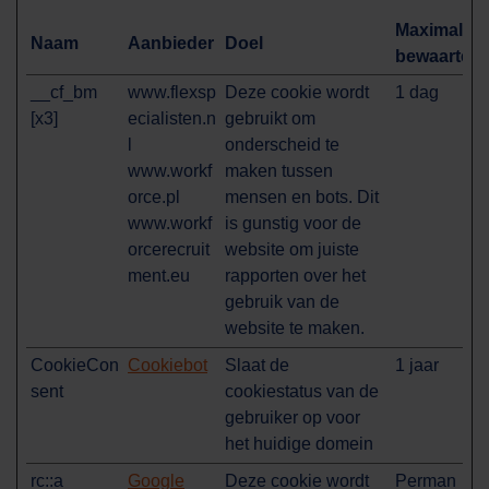
Maximale
Naam
Aanbieder
Doel
bewaarterm
__cf_bm
www.flexsp
Deze cookie wordt
1 dag
[x3]
ecialisten.n
gebruikt om
l
onderscheid te
www.workf
maken tussen
orce.pl
mensen en bots. Dit
www.workf
is gunstig voor de
orcerecruit
website om juiste
ment.eu
rapporten over het
gebruik van de
website te maken.
CookieCon
Cookiebot
Slaat de
1 jaar
sent
cookiestatus van de
gebruiker op voor
het huidige domein
rc::a
Google
Deze cookie wordt
Perman