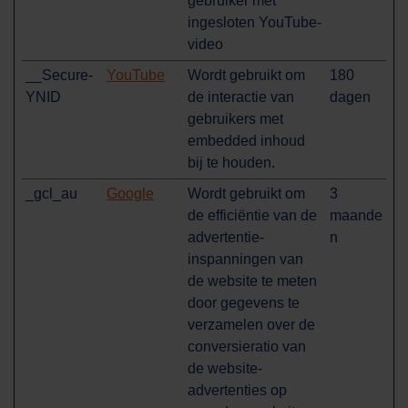
gebruiker met
ingesloten YouTube-
video
__Secure-
YouTube
Wordt gebruikt om
180
YNID
de interactie van
dagen
gebruikers met
embedded inhoud
bij te houden.
_gcl_au
Google
Wordt gebruikt om
3
de efficiëntie van de
maande
advertentie-
n
inspanningen van
de website te meten
door gegevens te
verzamelen over de
conversieratio van
de website-
advertenties op