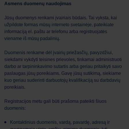
Asmens duomenų naudojimas
Jūsų duomenys renkami įvairiais būdais. Tai vyksta, kai
užpildote formas mūsų interneto svetainėje, pateikiate
informaciją el. paštu ar telefonu arba registruojatės
viename iš mūsų padalinių.
Duomenis renkame dėl įvairių priežasčių, pavyzdžiui,
siekdami vykdyti teisines prievoles, tinkamai administruoti
darbo ar tarpininkavimo sutartis arba geriau pritaikyti savo
paslaugas jūsų poreikiams. Gavę jūsų sutikimą, siekiame
kuo geriau suderinti darbuotojų kvalifikaciją su darbdavių
poreikiais.
Registracijos metu gali būti prašoma pateikti šiuos
duomenis:
Kontaktinius duomenis, vardą, pavardę, adresą ir