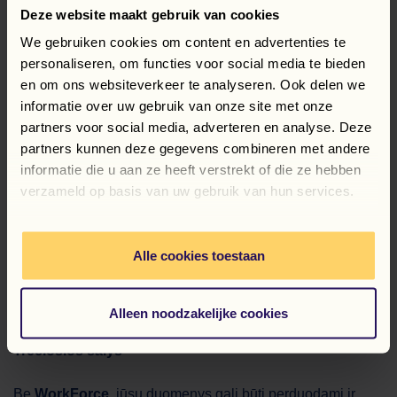
Deze website maakt gebruik van cookies
Jūs turite teisę būti informuoti apie tai, kaip ir kodėl
We gebruiken cookies om content en advertenties te
tvarkomi jūsų asmens duomenys. Taip pat turite teisę
personaliseren, om functies voor social media te bieden
susipažinti su savo duomenimis ir prašyti juos ištaisyti.
en om ons websiteverkeer te analyseren. Ook delen we
informatie over uw gebruik van onze site met onze
Jūsų prašymu ištrinsime jūsų duomenis, jei nėra teisinių
partners voor social media, adverteren en analyse. Deze
priežasčių juos saugoti. Taip pat turite teisę prašyti apriboti
partners kunnen deze gegevens combineren met andere
duomenų tvarkymą. Jei pageidaujate, jūsų duomenys gali
informatie die u aan ze heeft verstrekt of die ze hebben
būti perduoti jums arba kitam duomenų valdytojui įprastu,
verzameld op basis van uw gebruik van hun services.
struktūrizuotu ir kompiuteriu skaitomu formatu.
Jūs taip pat turite teisę nesutikti su savo asmens duomenų
Alle cookies toestaan
tvarkymu. Pateikdami savo duomenis, suteikiate sutikimą
juos naudoti šioje politikoje nurodytais tikslais, tačiau bet
kuriuo metu galite šį sutikimą atšaukti.
Alleen noodzakelijke cookies
Trečiosios šalys
Be
WorkForce
, jūsų duomenys gali būti perduodami ir