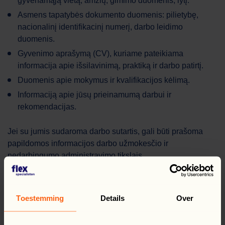
gyvenamąją vietą, amžių, gimimo duomenis, lytį.
Asmens tapatybės dokumento duomenis: pilietybę,
nacionalinį identifikacinį numerį, darbo leidimo
duomenis.
Gyvenimo aprašymą (CV), kuriame pateikiama
informacija apie išsilavinimą, praktiką ir darbo patirtį.
Duomenis apie mokymus ir kvalifikacijos kėlimą.
Informaciją apie jūsų prieinamumą darbui ir
rekomendacijas.
Jei su jumis sudaroma darbo sutartis, gali būti prašoma
papildomos informacijos darbo užmokesčio ir
nedarbingumo administravimo tikslais.
Jūs esate atsakingi už tikslios ir aktualios informacijos
pateikimą.
Toestemming
Details
Over
Jūsų teisės