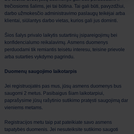
trečiosioms šalims, jei tai būtina. Tai gali būti, pavyzdžiui,
darbo užmokesčio administravimo paslaugų teikėjai arba
klientai, siūlantys darbo vietas, kurios gali jus dominti.
Šios šalys privalo laikytis sutartinių įsipareigojimų bei
konfidencialumo reikalavimų. Asmens duomenys
perduodami tik remiantis teisėtu interesu, teisine prievole
arba sutarties vykdymo pagrindu.
Duomenų saugojimo laikotarpis
Jei registruojatės pas mus, jūsų asmens duomenys bus
saugomi 2 metus. Pasibaigus šiam laikotarpiui,
paprašysime jūsų rašytinio sutikimo pratęsti saugojimą dar
vieniems metams.
Registracijos metu taip pat pateikiate savo asmens
tapatybės duomenis. Jei nesuteiksite sutikimo saugoti