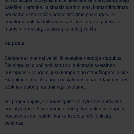
konsultacijos, mokymai ir kvalifikacijos kėlimas, darbuotojų
paieška ir atranka, laikinasis įdarbinimas, komandiravimas
bei darbo užmokesčio administravimo paslaugos. Ši
privatumo politika taikoma visais atvejais, kai pateikiate
Work Force
AI asistentas
mums informaciją, susijusią su mūsų veikla.
Sveiki! Kuo galiu jums šiandien padėti?
Slapukai
Siekdama tinkamai veikti, ši svetainė naudoja slapukus.
Šie slapukai siunčiami kartu su lankomais svetainės
puslapiais ir saugomi jūsų kompiuterio standžiajame diske.
Slapukai leidžia išsaugoti nustatymus ir pageidavimus bei
užtikrina patogų naudojimąsi svetaine.
Jei pageidaujate, slapukus galite valdyti savo naršyklės
nustatymuose. Atkreipiame dėmesį, kad pakeitus slapukų
nustatymus gali sutrikti kai kurių svetainės funkcijų
veikimas.