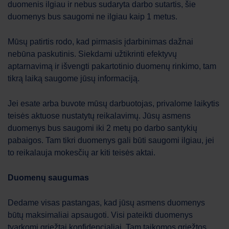
duomenis ilgiau ir nebus sudaryta darbo sutartis, šie
duomenys bus saugomi ne ilgiau kaip 1 metus.
Mūsų patirtis rodo, kad pirmasis įdarbinimas dažnai
nebūna paskutinis. Siekdami užtikrinti efektyvų
aptarnavimą ir išvengti pakartotinio duomenų rinkimo, tam
tikrą laiką saugome jūsų informaciją.
Jei esate arba buvote mūsų darbuotojas, privalome laikytis
teisės aktuose nustatytų reikalavimų. Jūsų asmens
duomenys bus saugomi iki 2 metų po darbo santykių
pabaigos. Tam tikri duomenys gali būti saugomi ilgiau, jei
to reikalauja mokesčių ar kiti teisės aktai.
Duomenų saugumas
Dedame visas pastangas, kad jūsų asmens duomenys
būtų maksimaliai apsaugoti. Visi pateikti duomenys
tvarkomi griežtai konfidencialiai. Tam taikomos griežtos