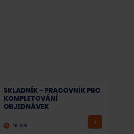
SKLADNÍK – PRACOVNÍK PRO
KOMPLETOVÁNÍ
OBJEDNÁVEK
Pracovní síla
AI asistent
Nijkerk
Dobrý den! S čím vám dnes mohu pomoci?