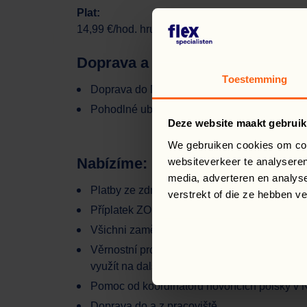
Plat:
14,99 €/hod. hrubého, výplata každý týden.
Doprava a ubytování
Toestemming
Doprava do Nizozemska zdarma
Pohodlné ubytování ve dvoulůžkových pokojíc
Deze website maakt gebruik
We gebruiken cookies om cont
Nabízíme:
websiteverkeer te analyseren
media, adverteren en analys
Platby ze zdravotního pojištění a pojištění
verstrekt of die ze hebben v
Příplatek ZORGTOESLAG: 131 €/měs.
Všichni zaměstnanci, kteří odjeli do Nizozems
Věrnostní program „Flexspecialists LOYALTY
využít na další vzdělávání nebo odpočinek
Pomoc od koordinátorů hovořících polsky v
Doprava do a z pracoviště