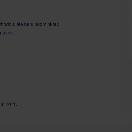
 výhodou, ale není podmínkou)
dnávek
lem 20 °C