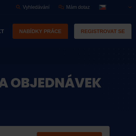
Vyhledávání
Mám dotaz
Čeština
KT
NABÍDKY PRÁCE
REGISTROVAT SE
VA OBJEDNÁVEK