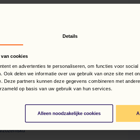
Details
h v blízkosti pracoviště
 van cookies
ent en advertenties te personaliseren, om functies voor social
. Ook delen we informatie over uw gebruik van onze site met on
e. Deze partners kunnen deze gegevens combineren met andere i
erzameld op basis van uw gebruik van hun services.
ka a pracují u nás, jsou pojištěni
Alleen noodzakelijke cookies
A
“ – body za každou odpracovanou hodinu, které lze
 Nizozemsku