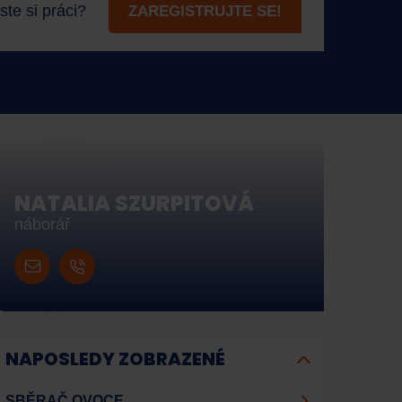
ste si práci?
ZAREGISTRUJTE SE!
NATALIA SZURPITOVÁ
náborář
NAPOSLEDY ZOBRAZENÉ
SBĚRAČ OVOCE