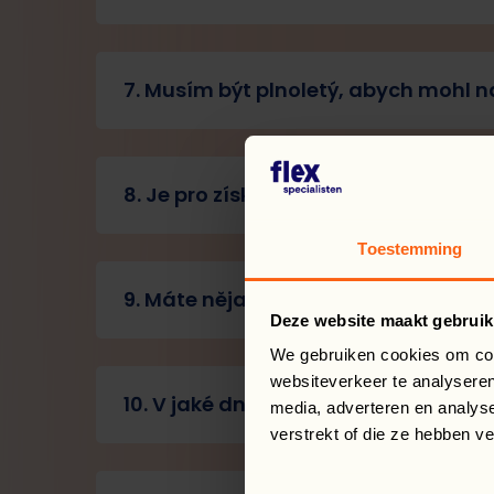
7. Musím být plnoletý, abych mohl n
8. Je pro získání pracovní nabídky n
Toestemming
9. Máte nějaké sezónní nabídky pro 
Deze website maakt gebruik
We gebruiken cookies om cont
websiteverkeer te analyseren
10. V jaké dny se výlety pořádají?
media, adverteren en analys
verstrekt of die ze hebben v