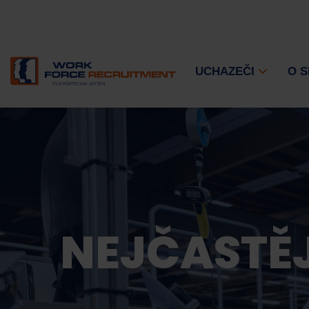
UCHAZEČI
O 
NEJČASTĚJ