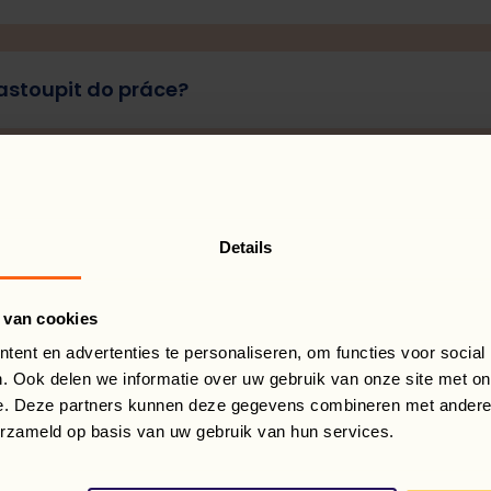
astoupit do práce?
utné ovládat cizí jazyk a mít pracovní zkušenost
Details
studenty a mladé lidi?
 van cookies
ent en advertenties te personaliseren, om functies voor social
. Ook delen we informatie over uw gebruik van onze site met on
e. Deze partners kunnen deze gegevens combineren met andere i
erzameld op basis van uw gebruik van hun services.