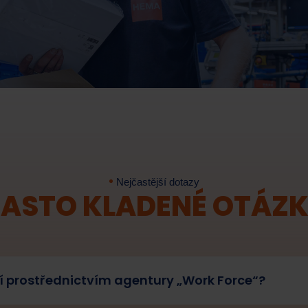
Nejčastější dotazy
ASTO KLADENÉ OTÁZ
ací prostřednictvím agentury „Work Force“?