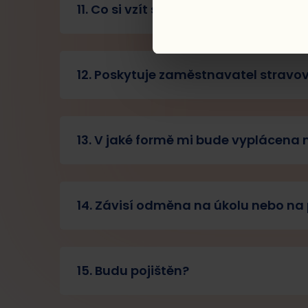
11. Co si vzít s sebou, když jedete p
12. Poskytuje zaměstnavatel stravov
13. V jaké formě mi bude vyplácena
14. Závisí odměna na úkolu nebo n
15. Budu pojištěn?