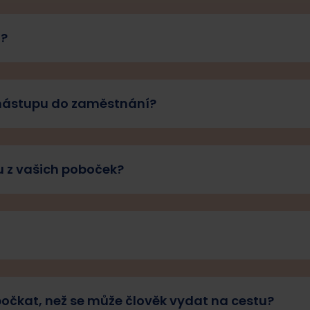
a?
 nástupu do zaměstnání?
nu z vašich poboček?
 počkat, než se může člověk vydat na cestu?