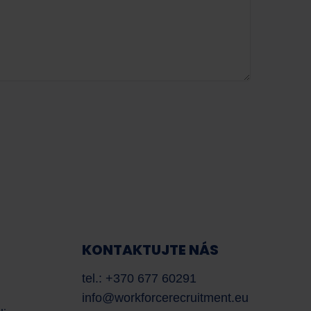
Pracovní síla
AI asistent
Dobrý den! S čím vám dnes mohu pomoci?
KONTAKTUJTE NÁS
tel.: +370 677 60291
info@workforcerecruitment.eu