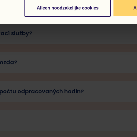
racovat do zahraničí?
Alleen noodzakelijke cookies
A
ací služby?
 mzda?
a počtu odpracovaných hodin?