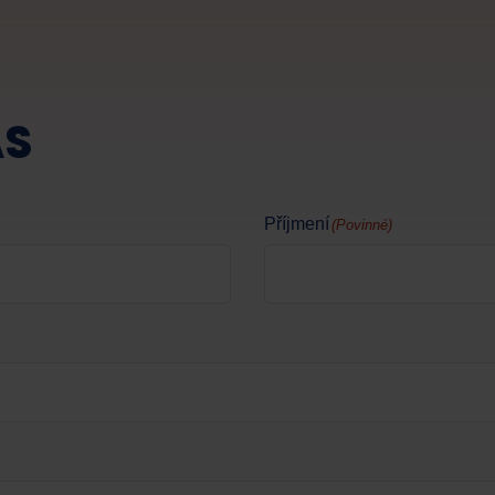
ÁS
Příjmení
(Povinné)