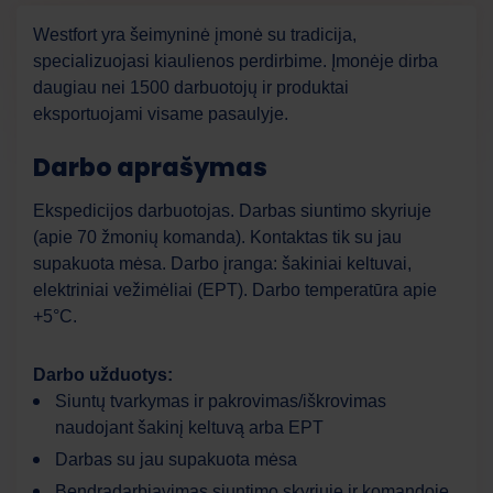
Westfort yra šeimyninė įmonė su tradicija,
specializuojasi kiaulienos perdirbime. Įmonėje dirba
daugiau nei 1500 darbuotojų ir produktai
eksportuojami visame pasaulyje.
Darbo aprašymas
Ekspedicijos darbuotojas. Darbas siuntimo skyriuje
(apie 70 žmonių komanda). Kontaktas tik su jau
supakuota mėsa. Darbo įranga: šakiniai keltuvai,
elektriniai vežimėliai (EPT). Darbo temperatūra apie
+5°C.
Work Force
AI asistentas
Darbo užduotys:
Siuntų tvarkymas ir pakrovimas/iškrovimas
Sveiki! Kuo galiu jums šiandien padėti?
naudojant šakinį keltuvą arba EPT
Darbas su jau supakuota mėsa
Bendradarbiavimas siuntimo skyriuje ir komandoje