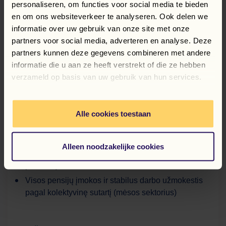
panaudoti tobulėjimui arba poilsiui (sveikata ir
personaliseren, om functies voor social media te bieden
pramogos)
en om ons websiteverkeer te analyseren. Ook delen we
informatie over uw gebruik van onze site met onze
Pagalba lenkų kalba kalbančių koordinatorių
partners voor social media, adverteren en analyse. Deze
Nyderlanduose
partners kunnen deze gegevens combineren met andere
Transportas į ir iš darbo vietos
informatie die u aan ze heeft verstrekt of die ze hebben
Pagalba užregistruojant BSN (sofi) numerį
verzameld op basis van uw gebruik van hun services.
Teisingas ir laiku mokamas atlyginimas (savaitinis)
Individualus įvedimas pirmąją darbo dieną +
identifikatorius ir spintelė
Alle cookies toestaan
Mokymai ir galimybė karjeros augimui įmonės
struktūroje
Alleen noodzakelijke cookies
Įdiegimo sistema (e-learning kursas + individualus
pokalbis)
Visos pensijų įmokos ir stabilus darbo užmokestis
pagal kolektyvinę sutartį (mėsos sektorius)