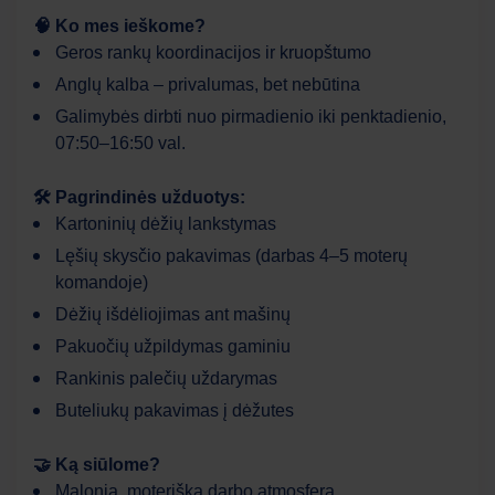
🧠 Ko mes ieškome?
Geros rankų koordinacijos ir kruopštumo
Sveiki! Kuo galiu jums šiandien padėti?
Anglų kalba – privalumas, bet nebūtina
Galimybės dirbti nuo pirmadienio iki penktadienio,
07:50–16:50 val.
🛠 Pagrindinės užduotys:
Kartoninių dėžių lankstymas
Lęšių skysčio pakavimas (darbas 4–5 moterų
komandoje)
Dėžių išdėliojimas ant mašinų
Pakuočių užpildymas gaminiu
Rankinis palečių uždarymas
Buteliukų pakavimas į dėžutes
🤝 Ką siūlome?
Malonią, moterišką darbo atmosferą