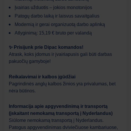
Įvairias užduotis – jokios monotonijos
Patogų darbo laiką ir laisvus savaitgalius
Modernią ir gerai organizuotą darbo aplinką
Atlyginimą: 15,19 € bruto per valandą
✨ Prisijunk prie Dipac komandos!
Atrask, koks įdomus ir įvairiapusis gali būti darbas
pakuočių gamyboje!
Reikalavimai ir kalbos įgūdžiai
Pagrindinės anglų kalbos žinios yra privalumas, bet
nėra būtinos.
Informacija apie apgyvendinimą ir transportą
(įskaitant nemokamą transportą į Nyderlandus)
Siūlome nemokamą transportą į Nyderlandus.
Patogus apgyvendinimas dviviečiuose kambariuose,