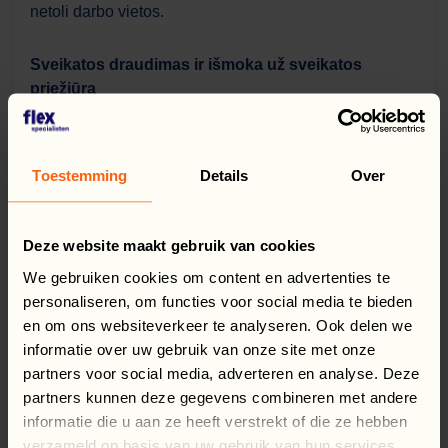
netoli darbo vietos.
Sveikatos draudimas ir išmoka už sveikatos
priežiūrą
Papildoma išmoka ZORGTOESLAG – 131,00 € per
mėnesį.
Kiekvienas asmuo, išvykstantis į Nyderlandus ir
Toestemming
Details
Over
dirbantis su mumis, yra apdraustas.
Lojalumo programa
Deze website maakt gebruik van cookies
Specialiai mūsų darbuotojams sukūrėme internetinę
We gebruiken cookies om content en advertenties te
lojalumo programą „Flexspecialists LOYALTY“.
personaliseren, om functies voor social media te bieden
Už kiekvieną dirbtą valandą renkate taškus, kuriuos
en om ons websiteverkeer te analyseren. Ook delen we
galite panaudoti asmeniniam tobulėjimui arba poilsiui
informatie over uw gebruik van onze site met onze
(sveikata ir pramogos).
partners voor social media, adverteren en analyse. Deze
partners kunnen deze gegevens combineren met andere
Papildoma informacija
informatie die u aan ze heeft verstrekt of die ze hebben
Siūlome pagalbą lenkiškai kalbančių koordinator(i)ų
verzameld op basis van uw gebruik van hun services.