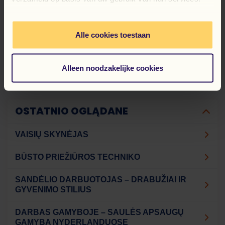
Nyderlanduose, transportą į/iš darbo, pagalbą gaunant
BSN (sofi) numerį bei užtikriname teisingus ir
savalaikius atlyginimus (mokami kas savaitę).
Alle cookies toestaan
Ar radote darbą?
REGISTRUOTIS!
Alleen noodzakelijke cookies
OSTATNIO OGLĄDANE
VAISIŲ SKYNĖJAS
BŪSTO PRIEŽIŪROS TECHNIKO
SANDĖLIO DARBUOTOJAS – DRABUŽIAI IR
GYVENIMO STILIUS
DARBAS GAMYBOJE – SAULĖS APSAUGŲ
GAMYBA NYDERLANDUOSE