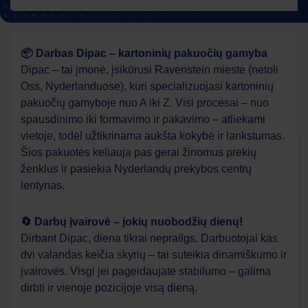
📦 Darbas Dipac – kartoninių pakuočių gamyba
Dipac – tai įmonė, įsikūrusi Ravenstein mieste (netoli
Oss, Nyderlanduose), kuri specializuojasi kartoninių
pakuočių gamyboje nuo A iki Z. Visi procesai – nuo
spausdinimo iki formavimo ir pakavimo – atliekami
vietoje, todėl užtikrinama aukšta kokybė ir lankstumas.
Šios pakuotės keliauja pas gerai žinomus prekių
ženklus ir pasiekia Nyderlandų prekybos centrų
lentynas.
🔄 Darbų įvairovė – jokių nuobodžių dienų!
Dirbant Dipac, diena tikrai neprailgs. Darbuotojai kas
dvi valandas keičia skyrių – tai suteikia dinamiškumo ir
įvairovės. Visgi jei pageidaujate stabilumo – galima
dirbti ir vienoje pozicijoje visą dieną.
Work Force
AI asistentas