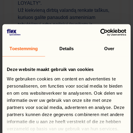
LOYALTY“.
Už kiekvieną dirbtą valandą renkate taškus,
kuriuos galite panaudoti asmeniniam
tobulėjimui arba poilsiui (sveikata ir
pramogos).
Papildoma informacija
Toestemming
Details
Over
Siūlome pagalbą lenkiškai kalbančių
koordinator(i)ų Nyderlanduose, transportą į/iš
darbo, pagalbą gaunant BSN (sofi) numerį bei
Deze website maakt gebruik van cookies
užtikriname teisingus ir savalaikius
We gebruiken cookies om content en advertenties te
atlyginimus (mokami kas savaitę).
personaliseren, om functies voor social media te bieden
en om ons websiteverkeer te analyseren. Ook delen we
informatie over uw gebruik van onze site met onze
Ar radote darbą?
partners voor social media, adverteren en analyse. Deze
partners kunnen deze gegevens combineren met andere
informatie die u aan ze heeft verstrekt of die ze hebben
verzameld op basis van uw gebruik van hun services.