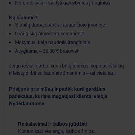
Noro mokytis ir valdyti gamybinius įrenginius
Ką siūlome?
Stabilų darbą sparčiai augančioje įmonėje
Draugišką atmosferą komandoje
Mokymus, kaip naudotis įrenginiais
Atlyginimą – 15,88 € bruto/val.
Jeigu ieškai darbo, kuris būtų įdomus, kupinas iššūkių
ir leistų dirbti su šauniais žmonėmis – tai vieta tau!
Prisijunk prie mūsų ir padėk kurti gardžius
patiekalus, kuriais mėgaujasi klientai visoje
Nyderlanduose.
Reikalavimai ir kalbos įgūdžiai
Komunikacinės anglų kalbos žinios.