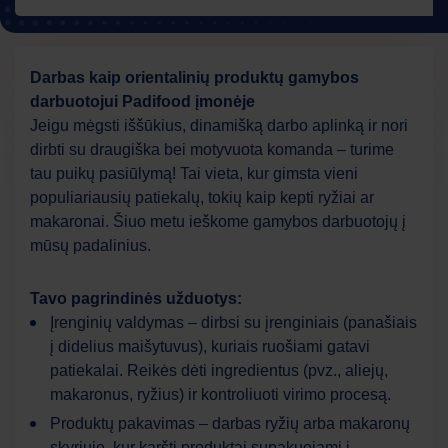
Darbas kaip orientalinių produktų gamybos
darbuotojui Padifood įmonėje
Jeigu mėgsti iššūkius, dinamišką darbo aplinką ir nori
dirbti su draugiška bei motyvuota komanda – turime
tau puikų pasiūlymą! Tai vieta, kur gimsta vieni
populiariausių patiekalų, tokių kaip kepti ryžiai ar
makaronai. Šiuo metu ieškome gamybos darbuotojų į
mūsų padalinius.
Tavo pagrindinės užduotys:
Įrenginių valdymas – dirbsi su įrenginiais (panašiais
į didelius maišytuvus), kuriais ruošiami gatavi
patiekalai. Reikės dėti ingredientus (pvz., aliejų,
makaronus, ryžius) ir kontroliuoti virimo procesą.
Produktų pakavimas – darbas ryžių arba makaronų
skyriuje, kur karšti produktai supakuojami į