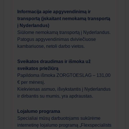
Informacija apie apgyvendinimą ir
transportą (įskaitant nemokamą transportą
į Nyderlandus)
Siūlome nemokamą transportą į Nyderlandus.
Patogus apgyvendinimas dviviečiuose
kambariuose, netoli darbo vietos.
Sveikatos draudimas ir išmoka už
sveikatos priežiūrą
Papildoma išmoka ZORGTOESLAG – 131,00
€ per mėnesį.
Kiekvienas asmuo, išvykstantis į Nyderlandus
ir dirbantis su mumis, yra apdraustas.
Lojalumo programa
Specialiai mūsų darbuotojams sukūrėme
internetinę lojalumo programą „Flexspecialists