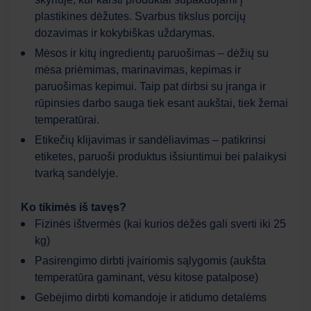
plastikines dėžutes. Svarbus tikslus porcijų
dozavimas ir kokybiškas uždarymas.
Mėsos ir kitų ingredientų paruošimas – dėžių su
mėsa priėmimas, marinavimas, kepimas ir
paruošimas kepimui. Taip pat dirbsi su įranga ir
rūpinsies darbo sauga tiek esant aukštai, tiek žemai
Work Force
AI asistentas
temperatūrai.
Etikečių klijavimas ir sandėliavimas – patikrinsi
etiketes, paruoši produktus išsiuntimui bei palaikysi
Sveiki! Kuo galiu jums šiandien padėti?
tvarką sandėlyje.
Ko tikimės iš tavęs?
Fizinės ištvermės (kai kurios dėžės gali sverti iki 25
kg)
Pasirengimo dirbti įvairiomis sąlygomis (aukšta
temperatūra gaminant, vėsu kitose patalpose)
Gebėjimo dirbti komandoje ir atidumo detalėms