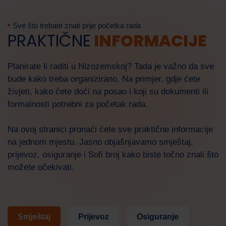
Sve što trebate znati prije početka rada
PRAKTIČNE
INFORMACIJE
Planirate li raditi u Nizozemskoj? Tada je važno da sve
bude kako treba organizirano. Na primjer, gdje ćete
živjeti, kako ćete doći na posao i koji su dokumenti ili
formalnosti potrebni za početak rada.
Radna snaga
AI asistent
Na ovoj stranici pronaći ćete sve praktične informacije
Pozdrav! Kako vam mogu pomoći danas?
na jednom mjestu. Jasno objašnjavamo smještaj,
prijevoz, osiguranje i Sofi broj kako biste točno znali što
možete očekivati.
Smještaj
Prijevoz
Osiguranje