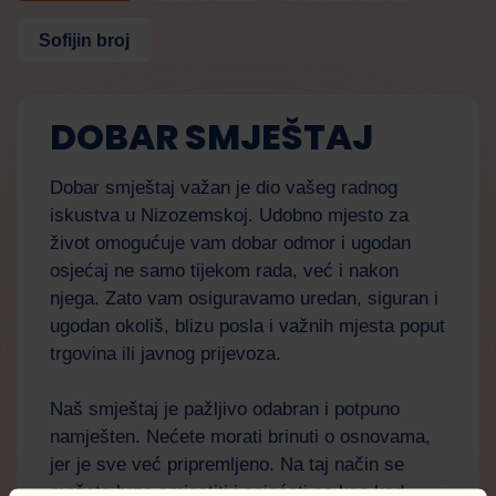
Sofijin broj
DOBAR SMJEŠTAJ
Dobar smještaj važan je dio vašeg radnog
iskustva u Nizozemskoj. Udobno mjesto za
život omogućuje vam dobar odmor i ugodan
osjećaj ne samo tijekom rada, već i nakon
njega. Zato vam osiguravamo uredan, siguran i
ugodan okoliš, blizu posla i važnih mjesta poput
trgovina ili javnog prijevoza.
Naš smještaj je pažljivo odabran i potpuno
namješten. Nećete morati brinuti o osnovama,
jer je sve već pripremljeno. Na taj način se
možete brzo smjestiti i osjećati se kao kod