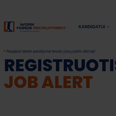
KANDIDATUI
Naujausi darbo pasiūlymai tiesiai į jūsų pašto dėžutę!
REGISTRUOTI
JOB ALERT