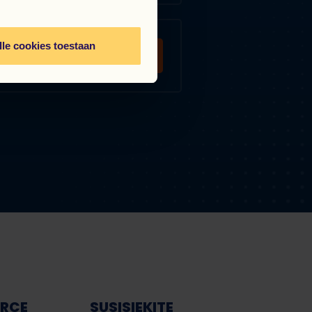
lle cookies toestaan
Work Force
AI asistentas
Sveiki! Kuo galiu jums šiandien padėti?
ORCE
SUSISIEKITE