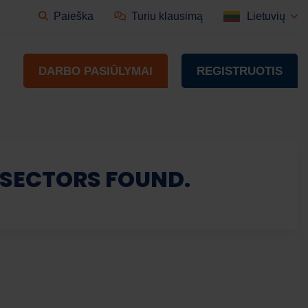
Paieška
Turiu klausimą
Lietuvių
DARBO PASIŪLYMAI
REGISTRUOTIS
 SECTORS FOUND.