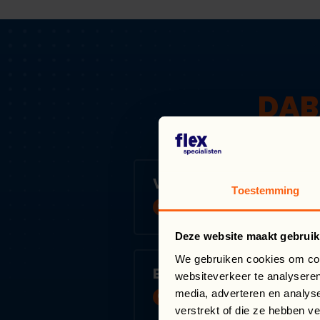
DAB
VAISIŲ SKYNĖJAS
Toestemming
Herveld
Deze website maakt gebruik
We gebruiken cookies om cont
BŪSTO PRIEŽIŪROS TE
websiteverkeer te analyseren
media, adverteren en analys
Oss
verstrekt of die ze hebben v