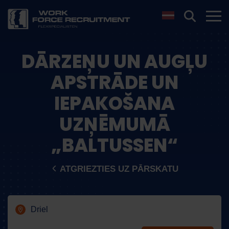
DĀRZEŅU UN AUGĻU
APSTRĀDE UN
IEPAKOŠANA
UZŅĒMUMĀ
„BALTUSSEN“
ATGRIEZTIES UZ PĀRSKATU
Driel