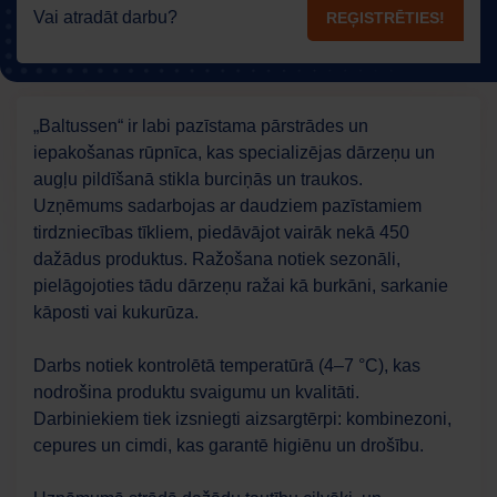
Vai atradāt darbu?
REĢISTRĒTIES!
„Baltussen“ ir labi pazīstama pārstrādes un
iepakošanas rūpnīca, kas specializējas dārzeņu un
augļu pildīšanā stikla burciņās un traukos.
Uzņēmums sadarbojas ar daudziem pazīstamiem
tirdzniecības tīkliem, piedāvājot vairāk nekā 450
dažādus produktus. Ražošana notiek sezonāli,
pielāgojoties tādu dārzeņu ražai kā burkāni, sarkanie
kāposti vai kukurūza.
Darbs notiek kontrolētā temperatūrā (4–7 °C), kas
nodrošina produktu svaigumu un kvalitāti.
Darbiniekiem tiek izsniegti aizsargtērpi: kombinezoni,
cepures un cimdi, kas garantē higiēnu un drošību.