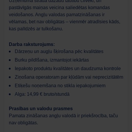
Uzņēmumā strādā dažādu tautību cilvēki, un
pastāvīgās maiņas veicina saliedētas komandas
veidošanos. Angļu valodas pamatzināšanas ir
Darbaspēks
AI palīgs
vēlamas, bet nav obligātas – vienmēr atradīsies kāds,
kas palīdzēs ar tulkošanu.
Labdien! Ar varu jums šodien palīdzēt?
Darba raksturojums:
Dārzeņu un augļu šķirošana pēc kvalitātes
Burku pildīšana, izmantojot iekārtas
Iepakoto produktu kvalitātes un daudzuma kontrole
Ziņošana operatoram par kļūdām vai neprecizitātēm
Etiķešu noņemšana no stikla iepakojumiem
Alga: 14,99 € bruto/stundā
Prasības un valodu prasmes
Pamata zināšanas angļu valodā ir priekšrocība, taču
nav obligātas.