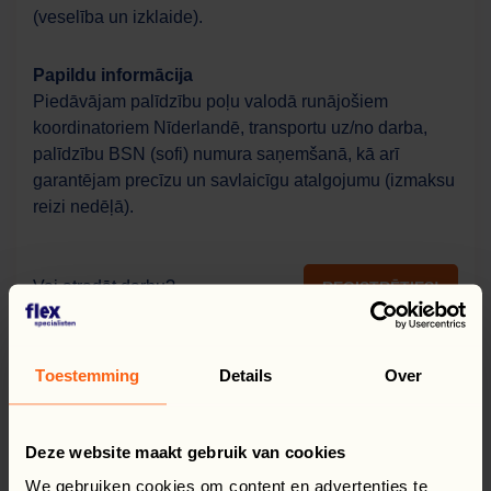
(veselība un izklaide).
Papildu informācija
Piedāvājam palīdzību poļu valodā runājošiem
koordinatoriem Nīderlandē, transportu uz/no darba,
palīdzību BSN (sofi) numura saņemšanā, kā arī
garantējam precīzu un savlaicīgu atalgojumu (izmaksu
reizi nedēļā).
Vai atradāt darbu?
REĢISTRĒTIES!
Toestemming
Details
Over
Deze website maakt gebruik van cookies
We gebruiken cookies om content en advertenties te