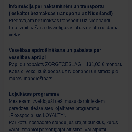
Informācija par naktsmītnēm un transportu
(ieskaitot bezmaksas transportu uz Nīderlandi)
Piedāvājam bezmaksas transportu uz Nīderlandi.
Ērta izmitināšana divvietīgās istabās netālu no darba
vietas.
Veselības apdrošināšana un pabalsts par
veselības aprūpi
Papildu pabalsts ZORGTOESLAG – 131,00 € mēnesī.
Katrs cilvēks, kurš dodas uz Nīderlandi un strādā pie
mums, ir apdrošināts.
Lojalitātes programma
Mēs esam izveidojuši tieši mūsu darbiniekiem
paredzētu tiešsaistes lojalitātes programmu
„Flexspecialists LOYALTY“.
Par katru nostrādāto stundu jūs krājat punktus, kurus
varat izmantot personīgajai attīstībai vai atpūtai