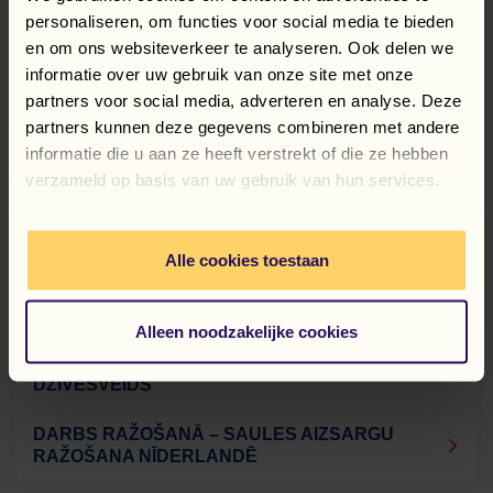
personaliseren, om functies voor social media te bieden
en om ons websiteverkeer te analyseren. Ook delen we
informatie over uw gebruik van onze site met onze
NATĀLIJA ŠURPITA
partners voor social media, adverteren en analyse. Deze
personāla atlases speciālists
partners kunnen deze gegevens combineren met andere
informatie die u aan ze heeft verstrekt of die ze hebben
verzameld op basis van uw gebruik van hun services.
PĒDĒJĀS SKATĪTĀS
Alle cookies toestaan
AUGĻU NOVĀCĒJS
MĀJOKĻU APKOPES TEHNIĶIS
Alleen noodzakelijke cookies
NOLIKTAVAS DARBINIEKS – APĢĒRBS UN
DZĪVESVEIDS
DARBS RAŽOŠANĀ – SAULES AIZSARGU
RAŽOŠANA NĪDERLANDĒ