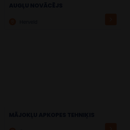
AUGĻU NOVĀCĒJS
Herveld
MĀJOKĻU APKOPES TEHNIĶIS