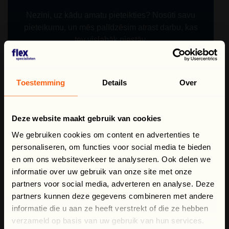
Nezini, uz kādu amatu pieteikties? Nosūti savu
pieteikumu, un mēs palīdzēsim atrast darbu, kas
tev vislabāk piestāv.
ATKLĀTA KANDIDATŪRA
Toestemming
Details
Over
×
VAI JUMS IR
Deze website maakt gebruik van cookies
PIEREDZE „REACH
We gebruiken cookies om content en advertenties te
TRUCK“ VAI EPT
personaliseren, om functies voor social media te bieden
VADĪŠANĀ?
en om ons websiteverkeer te analyseren. Ook delen we
informatie over uw gebruik van onze site met onze
partners voor social media, adverteren en analyse. Deze
Mēs meklējam pieredzējušus noliktavas
partners kunnen deze gegevens combineren met andere
darbiniekus darbam Nīderlandē. Piesakieties
informatie die u aan ze heeft verstrekt of die ze hebben
jau šodien un drīz sāciet jaunu darbu!
verzameld op basis van uw gebruik van hun services.