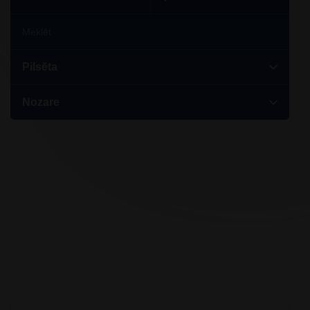
Pilsēta
Nozare