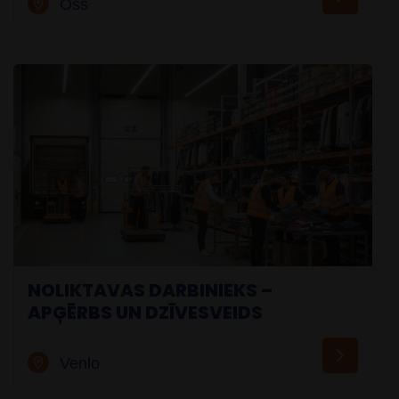
Oss
Darbaspēks
AI palīgs
Labdien! Ar varu jums šodien palīdzēt?
NOLIKTAVAS DARBINIEKS –
APĢĒRBS UN DZĪVESVEIDS
Venlo