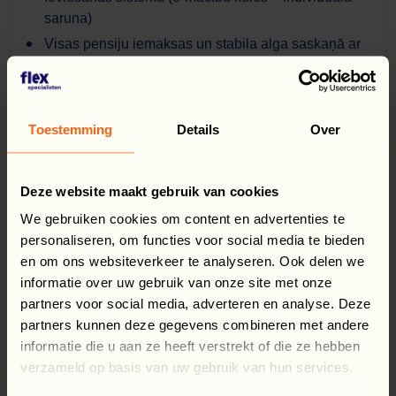
saruna)
Visas pensiju iemaksas un stabila alga saskaņā ar
koplīgumu (gaļas nozare)
Toestemming
Details
Over
Ja meklējat stabilu darbu ekspedīcijas nodaļā
modernā noliktavā – šis piedāvājums ir domāts tieši
jums!
Deze website maakt gebruik van cookies
We gebruiken cookies om content en advertenties te
Vai atradāt darbu?
REĢISTRĒTIES!
personaliseren, om functies voor social media te bieden
en om ons websiteverkeer te analyseren. Ook delen we
informatie over uw gebruik van onze site met onze
partners voor social media, adverteren en analyse. Deze
partners kunnen deze gegevens combineren met andere
informatie die u aan ze heeft verstrekt of die ze hebben
verzameld op basis van uw gebruik van hun services.