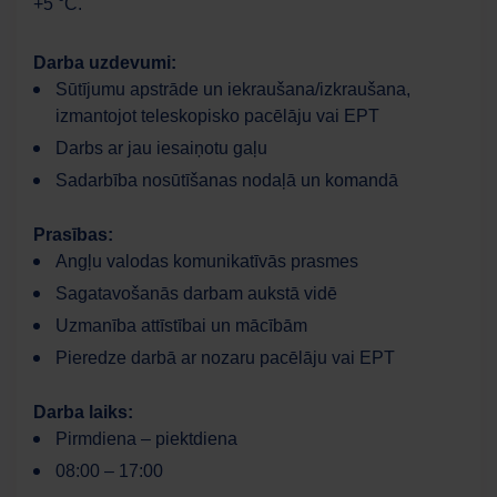
+5 °C.
Darba uzdevumi:
Sūtījumu apstrāde un iekraušana/izkraušana,
izmantojot teleskopisko pacēlāju vai EPT
Darbs ar jau iesaiņotu gaļu
Darbaspēks
Sadarbība nosūtīšanas nodaļā un komandā
AI palīgs
Prasības:
Labdien! Ar varu jums šodien palīdzēt?
Angļu valodas komunikatīvās prasmes
Sagatavošanās darbam aukstā vidē
Uzmanība attīstībai un mācībām
Pieredze darbā ar nozaru pacēlāju vai EPT
Darba laiks:
Pirmdiena – piektdiena
08:00 – 17:00