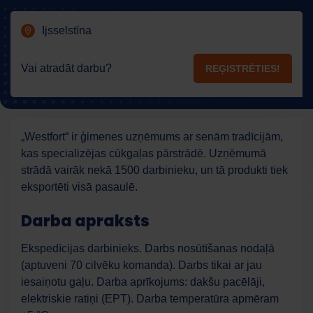
Ijsselstīna
Vai atradāt darbu?
REĢISTRĒTIES!
„Westfort“ ir ģimenes uzņēmums ar senām tradīcijām,
kas specializējas cūkgaļas pārstrādē. Uzņēmumā
strādā vairāk nekā 1500 darbinieku, un tā produkti tiek
eksportēti visā pasaulē.
Darba apraksts
Ekspedīcijas darbinieks. Darbs nosūtīšanas nodaļā
(aptuveni 70 cilvēku komanda). Darbs tikai ar jau
iesaiņotu gaļu. Darba aprīkojums: dakšu pacēlāji,
elektriskie ratiņi (EPT). Darba temperatūra apmēram