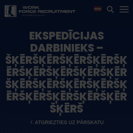
EKSPEDĪCIJAS
DARBINIEKS –
ŠĶĒRŠĶĒRŠĶĒRŠĶĒRŠĶ
ĒRŠĶĒRŠĶĒRŠĶĒRŠĶĒR
ŠĶĒRŠĶĒRŠĶĒRŠĶĒRŠĶ
ĒRŠĶĒRŠĶĒRŠĶĒRŠĶĒR
ŠĶĒRŠ
ATGRIEZTIES UZ PĀRSKATU