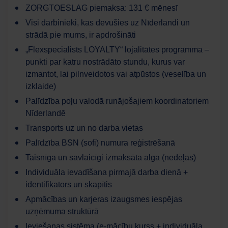
ZORGTOESLAG piemaksa: 131 € mēnesī
Visi darbinieki, kas devušies uz Nīderlandi un
strādā pie mums, ir apdrošināti
„Flexspecialists LOYALTY“ lojalitātes programma –
punkti par katru nostrādāto stundu, kurus var
izmantot, lai pilnveidotos vai atpūstos (veselība un
izklaide)
Palīdzība poļu valodā runājošajiem koordinatoriem
Nīderlandē
Transports uz un no darba vietas
Palīdzība BSN (sofi) numura reģistrēšanā
Taisnīga un savlaicīgi izmaksāta alga (nedēļas)
Individuāla ievadīšana pirmajā darba dienā +
identifikators un skapītis
Apmācības un karjeras izaugsmes iespējas
uzņēmuma struktūrā
Ieviešanas sistēma (e-mācību kurss + individuāla