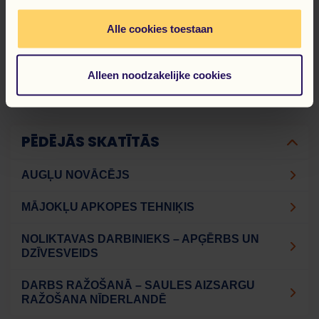
Alle cookies toestaan
NATĀLIJA ŠURPITA
Alleen noodzakelijke cookies
personāla atlases speciālists
PĒDĒJĀS SKATĪTĀS
AUGĻU NOVĀCĒJS
MĀJOKĻU APKOPES TEHNIĶIS
NOLIKTAVAS DARBINIEKS – APĢĒRBS UN
DZĪVESVEIDS
DARBS RAŽOŠANĀ – SAULES AIZSARGU
RAŽOŠANA NĪDERLANDĒ