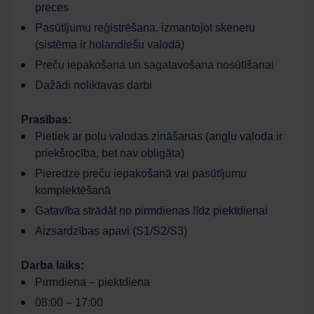
preces
Pasūtījumu reģistrēšana, izmantojot skeneru
(sistēma ir holandiešu valodā)
Preču iepakošana un sagatavošana nosūtīšanai
Dažādi noliktavas darbi
Darbaspēks
AI palīgs
Prasības:
Pietiek ar poļu valodas zināšanas (angļu valoda ir
Labdien! Ar varu jums šodien palīdzēt?
priekšrocība, bet nav obligāta)
Pieredze preču iepakošanā vai pasūtījumu
komplektēšanā
Gatavība strādāt no pirmdienas līdz piektdienai
Aizsardzības apavi (S1/S2/S3)
Darba laiks:
Pirmdiena – piektdiena
08:00 – 17:00