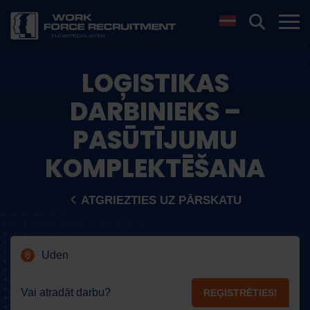
LOĢISTIKAS
DARBINIEKS –
PASŪTĪJUMU
KOMPLEKTĒŠANA
ATGRIEZTIES UZ PĀRSKATU
Uden
Vai atradāt darbu?
REĢISTRĒTIES!