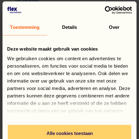
un skapītis
Ja meklējat stabilu darbu loģistikas jomā modernā
noliktavā – šis piedāvājums ir domāts tieši jums!
Toestemming
Details
Over
Vai atradāt darbu?
REĢISTRĒTIES!
Deze website maakt gebruik van cookies
We gebruiken cookies om content en advertenties te
personaliseren, om functies voor social media te bieden
en om ons websiteverkeer te analyseren. Ook delen we
informatie over uw gebruik van onze site met onze
partners voor social media, adverteren en analyse. Deze
partners kunnen deze gegevens combineren met andere
informatie die u aan ze heeft verstrekt of die ze hebben
verzameld op basis van uw gebruik van hun services.
NATĀLIJA ŠURPITA
Alle cookies toestaan
personāla atlases speciālists