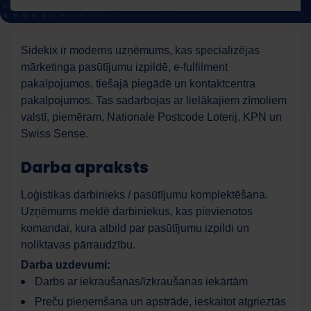
Sidekix ir moderns uzņēmums, kas specializējas
mārketinga pasūtījumu izpildē, e-fulfilment
pakalpojumos, tiešajā piegādē un kontaktcentra
pakalpojumos. Tas sadarbojas ar lielākajiem zīmoliem
valstī, piemēram, Nationale Postcode Loterij, KPN un
Swiss Sense.
Darba apraksts
Loģistikas darbinieks / pasūtījumu komplektēšana.
Uzņēmums meklē darbiniekus, kas pievienotos
komandai, kura atbild par pasūtījumu izpildi un
noliktavas pārraudzību.
Darba uzdevumi:
Darbs ar iekraušanas/izkraušanas iekārtām
Preču pieņemšana un apstrāde, ieskaitot atgrieztās