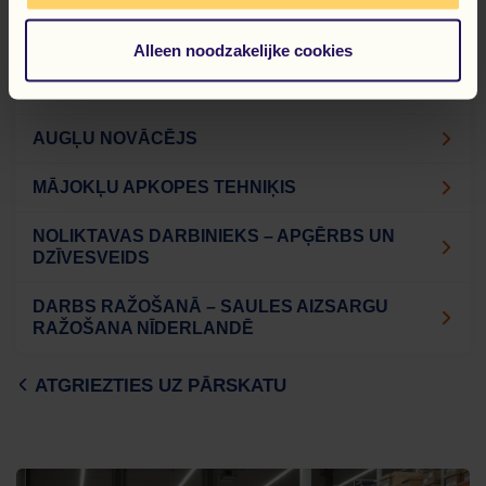
Alleen noodzakelijke cookies
PĒDĒJĀS SKATĪTĀS
AUGĻU NOVĀCĒJS
MĀJOKĻU APKOPES TEHNIĶIS
NOLIKTAVAS DARBINIEKS – APĢĒRBS UN
DZĪVESVEIDS
DARBS RAŽOŠANĀ – SAULES AIZSARGU
RAŽOŠANA NĪDERLANDĒ
ATGRIEZTIES UZ PĀRSKATU