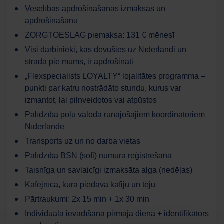
Veselības apdrošināšanas izmaksas un
apdrošināšanu
ZORGTOESLAG piemaksa: 131 € mēnesī
Visi darbinieki, kas devušies uz Nīderlandi un
strādā pie mums, ir apdrošināti
„Flexspecialists LOYALTY“ lojalitātes programma –
punkti par katru nostrādāto stundu, kurus var
izmantot, lai pilnveidotos vai atpūstos
Palīdzība poļu valodā runājošajiem koordinatoriem
Nīderlandē
Transports uz un no darba vietas
Palīdzība BSN (sofi) numura reģistrēšanā
Taisnīga un savlaicīgi izmaksāta alga (nedēļas)
Kafejnīca, kurā piedāvā kafiju un tēju
Pārtraukumi: 2x 15 min + 1x 30 min
Individuāla ievadīšana pirmajā dienā + identifikators