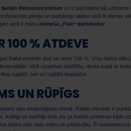
Beilen Retourencentrum
un ir pazīstams kā uzticams u
profesionālo pieeju un pastāvīgo atdevi viņš ik dienas 
pēc viņš ir mūsu
mēneša „Flex“ darbinieks
!
R 100 % ATDEVE
ijas Rafał vienmēr dod no sevis 100 %. Viņa darba stils i
ofesionalitāti. Viņš uzņemas atbildību, domā kopā ar ko
ai izpildīti, bet arī izpildīti kvalitatīvi.
MS UN RŪPĪGS
padara viņu neaizstājamu darbā. Rafałs vienmēr ir punktu
. Kolēģi un vadītāji zina, ka, ja Rafałs uzņemas kādu u
Viņa darba stils rada mieru un pārliecību. Šī konsekvence 