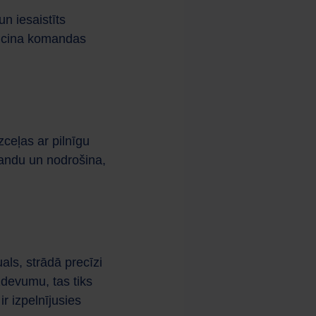
n iesaistīts
veicina komandas
zceļas ar pilnīgu
mandu un nodrošina,
als, strādā precīzi
zdevumu, tas tiks
ir izpelnījusies