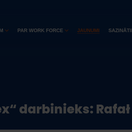
M
PAR WORK FORCE
JAUNUMI
SAZINĀTI
x“ darbinieks: Rafał 