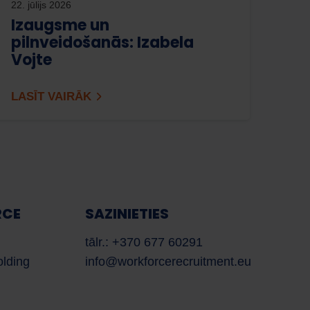
22. jūlijs 2026
Izaugsme un
pilnveidošanās: Izabela
Vojte
Darbaspēks
AI palīgs
LASĪT VAIRĀK
Labdien! Ar varu jums šodien palīdzēt?
RCE
SAZINIETIES
tālr.: +370 677 60291
olding
info@workforcerecruitment.eu