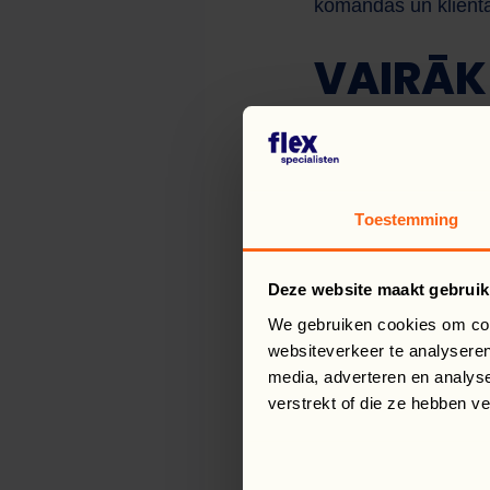
komandas un klienta
VAIRĀK
Rafał izceļas ar to,
gatavs palīdzēt kolē
Tādējādi viņš aktīvi
Toestemming
komandas darbu. Viņ
STIPRA
Deze website maakt gebruik
We gebruiken cookies om cont
websiteverkeer te analyseren
Sazinoties ar biroja
media, adverteren en analys
atsaucīgs un orientē
verstrekt of die ze hebben v
spēj apmierināt klie
savstarpēju cieņu – t