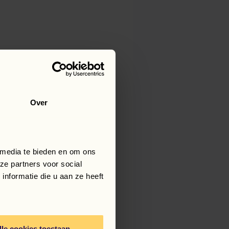
Viņš vienmēr ir
to tieši nelūdz.
esmojoša un stiprina
Over
 media te bieden en om ons
ze partners voor social
iņš ir draudzīgs,
nformatie die u aan ze heeft
ņa tiek gaidīts, un
icēšanos un
lle cookies toestaan