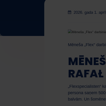
2026. gada 1. aprī
Mēneša „Flex“ darbin
MĒNEŠ
RAFAŁ 
„Flexspecialisten“ k
persona saņem 500 p
balvām. Un šomēnes