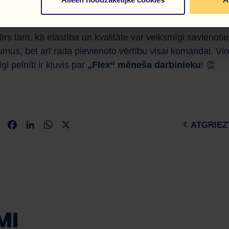
OFESIONĀLIS
mērs tam, kā elastība un kvalitāte var veiksmīgi savienotie
us, bet arī rada pievienoto vērtību visai komandai. Viņš
gi pelnīti ir kļuvis par
„Flex“ mēneša darbinieku
! 👏
Facebook
LinkedIn
WhatsApp
X
ATGRIEZ
MI