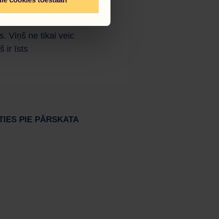
s. Viņš ne tikai veic
 ir īsts
TIES PIE PĀRSKATA