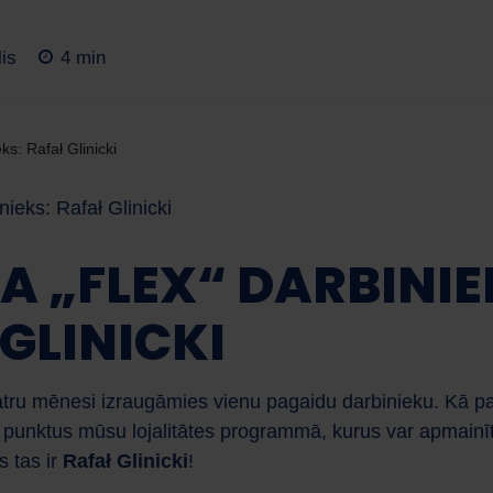
lis
4 min
ieks: Rafał Glinicki
A „FLEX“ DARBINIE
GLINICKI
atru mēnesi izraugāmies vienu pagaidu darbinieku. Kā pap
unktus mūsu lojalitātes programmā, kurus var apmainīt 
 tas ir
Rafał Glinicki
!