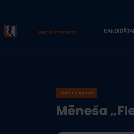
KANDIDĀTA
Darba migranti
Mēneša „Fle