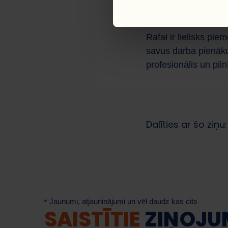
ĪSTS PR
Rafał ir lielisks pie
savus darba pienākum
profesionālis un pilnī
Dalīties ar šo ziņu:
Jaunumi, atjauninājumi un vēl daudz kas cits
SAISTĪTIE
ZIŅOJU