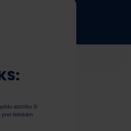
KS:
ildu atzinību šī
pret lieliskām