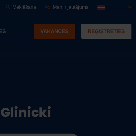
Meklēšana
Man ir jautājums
Latviešu
ES
VAKANCES
REĢISTRĒTIES
Glinicki