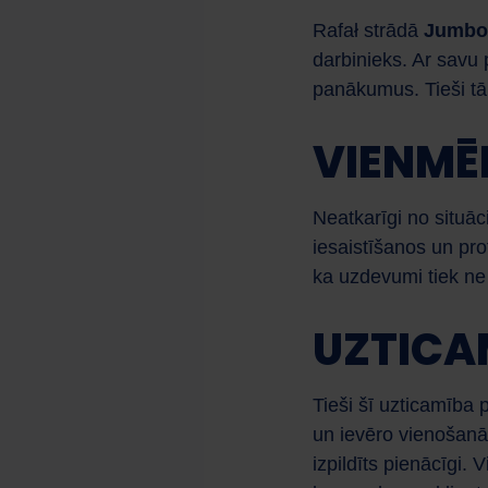
Rafał strādā
Jumbo 
darbinieks. Ar savu 
panākumus. Tieši tā
VIENMĒ
Neatkarīgi no situāc
iesaistīšanos un pr
ka uzdevumi tiek ne tik
UZTICA
Tieši šī uzticamība 
un ievēro vienošanās
izpildīts pienācīgi. 