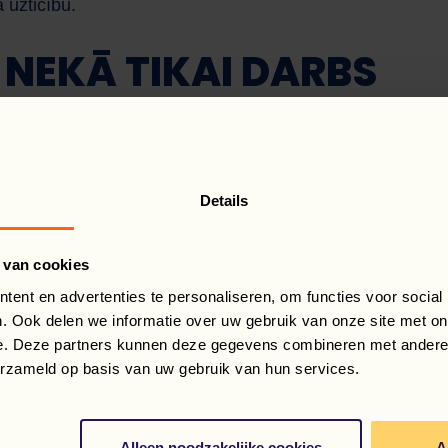
 uzticību.
 NEKĀ TIKAI DARBS
 ka viņš raugās plašāk nekā tikai uz saviem uzdevumiem. 
ģiem un sniedz atbalstu tur, kur tas nepieciešams, pat ja 
 veicina pozitīvu darba atmosfēru. Viņa attieksme ir iedv
Details
š dabiski vieno cilvēkus.
 SADARBĪBA
 van cookies
ent en advertenties te personaliseren, om functies voor social
. Ook delen we informatie over uw gebruik van onze site met on
 komandu, Rafał arī parāda, ko nozīmē profesionalitāte. V
e. Deze partners kunnen deze gegevens combineren met andere i
ts uz risinājumu meklēšanu. Viņš lieliski saprot, kas no vi
erzameld op basis van uw gebruik van hun services.
nta vajadzības. Tas veido sadarbību, kas balstās uz uzt
ieši to, ar ko izceļas Flexspecialisten.
Alleen noodzakelijke cookies
A