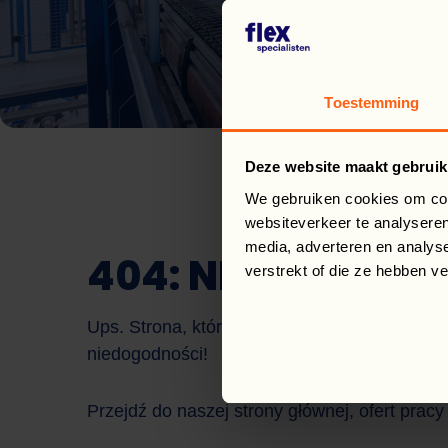
Toestemming
Deze website maakt gebruik
We gebruiken cookies om cont
websiteverkeer te analyseren
media, adverteren en analys
404: NIE ZNALEZ
verstrekt of die ze hebben v
Ups. Strona, której szukałeś (już) nie istnie
niedogodności!
Przejdź do naszej strony głównej, ofert pracy