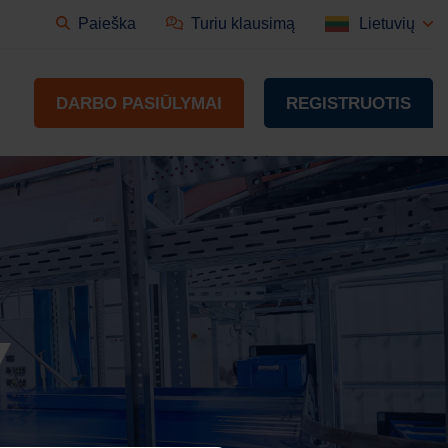
Paieška
Turiu klausimą
Lietuvių
DARBO PASIŪLYMAI
REGISTRUOTIS
Y