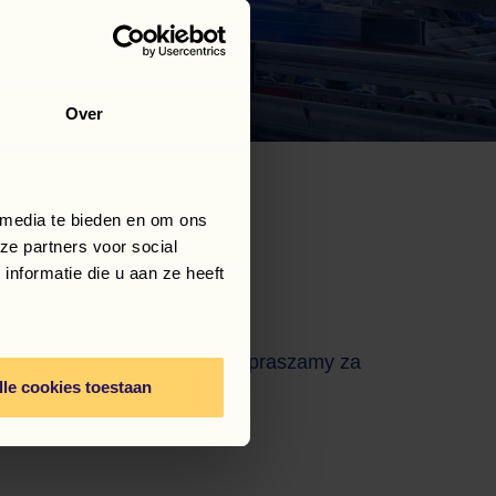
Over
 media te bieden en om ons
ze partners voor social
nformatie die u aan ze heeft
ona została przeniesiona. Przepraszamy za
Work Force
lle cookies toestaan
AI asistentas
Sveiki! Kuo galiu jums šiandien padėti?