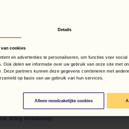
Details
 van cookies
ent en advertenties te personaliseren, om functies voor social
. Ook delen we informatie over uw gebruik van onze site met on
e. Deze partners kunnen deze gegevens combineren met andere i
IONO STRONY…
erzameld op basis van uw gebruik van hun services.
je. Możliwe, że adres URL został błędnie wpisany lub str
Alleen noodzakelijke cookies
A
 lub strony kontaktowej.