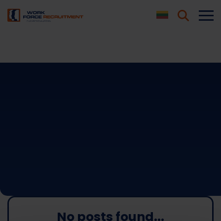
Work Force
AI asistentas
Sveiki! Kuo galiu jums šiandien padėti?
No posts found...