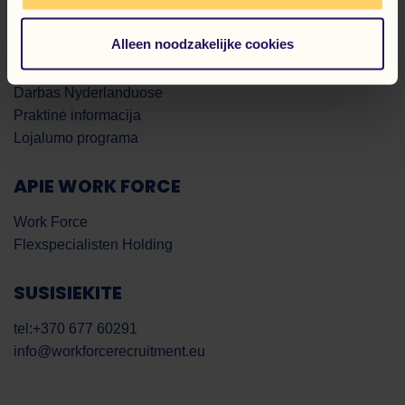
KANDIDATUI
Alleen noodzakelijke cookies
Darbo pasiulymai
Registracija
Darbas Nyderlanduose
Praktinė informacija
Lojalumo programa
APIE WORK FORCE
Work Force
Flexspecialisten Holding
SUSISIEKITE
tel:+370 677 60291
info@workforcerecruitment.eu