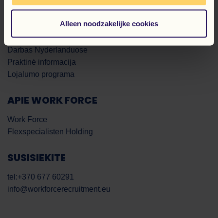
KANDIDATUI
Alleen noodzakelijke cookies
Darbo pasiulymai
Registracija
Darbas Nyderlanduose
Praktinė informacija
Lojalumo programa
APIE WORK FORCE
Work Force
Flexspecialisten Holding
SUSISIEKITE
tel:+370 677 60291
info@workforcerecruitment.eu