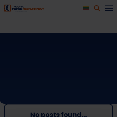
Work Force
AI asistentas
Sveiki! Kuo galiu jums šiandien padėti?
No posts found...