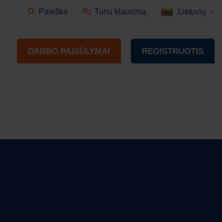
Paieška
Turiu klausimą
Lietuvių
DARBO PASIŪLYMAI
REGISTRUOTIS