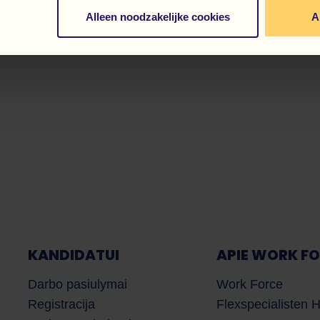
Alleen noodzakelijke cookies
A
KANDIDATUI
APIE WORK F
Darbo pasiulymai
Work Force
Registracija
Flexspecialisten 