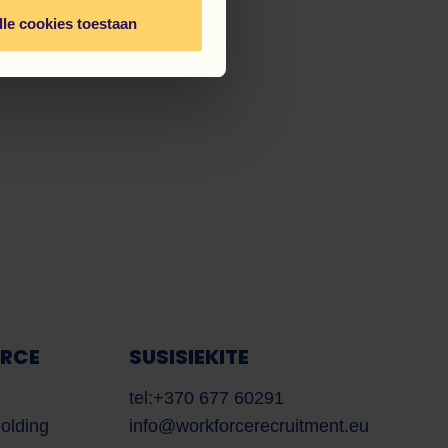
lle cookies toestaan
Work Force
AI asistentas
Sveiki! Kuo galiu jums šiandien padėti?
ORCE
SUSISIEKITE
tel:+370 677 60291
Holding
info@workforcerecruitment.eu