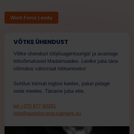
Work Force Leedu
Tööjõud
Tehisintellekti assistent
Tere! Kuidas saan teid täna aidata?
VÕTKE ÜHENDUST
Võtke ühendust tööjõuagentuuriga! ja avastage
töövõimalused Madalmaades. Leidke juba täna
võimalus välismaal töötamiseks!
Suhtlus toimub inglise keeles, palun pidage
seda meeles. Täname juba ette.
tel:+370 677 60291
info@workforcerecruitment.eu