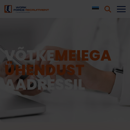
VÕTKE
MEIEGA
ÜHENDUST
AADRESSIL