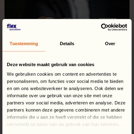
Toestemming
Details
Over
Deze website maakt gebruik van cookies
We gebruiken cookies om content en advertenties te
personaliseren, om functies voor social media te bieden
VÕTKE ÜHENDUST
en om ons websiteverkeer te analyseren. Ook delen we
informatie over uw gebruik van onze site met onze
partners voor social media, adverteren en analyse. Deze
Eesnimi
(Kohustuslik)
partners kunnen deze gegevens combineren met andere
informatie die u aan ze heeft verstrekt of die ze hebben
verzameld op basis van uw gebruik van hun services.
Perekonnanimi
(Kohustuslik)