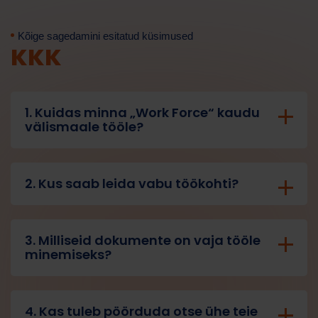
Kõige sagedamini esitatud küsimused
KKK
1. Kuidas minna „Work Force“ kaudu
välismaale tööle?
Tööjõud
Tehisintellekti assistent
2. Kus saab leida vabu töökohti?
Tere! Kuidas saan teid täna aidata?
3. Milliseid dokumente on vaja tööle
minemiseks?
4. Kas tuleb pöörduda otse ühe teie