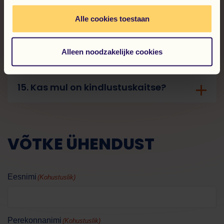
Alle cookies toestaan
14. Kas tasu sõltub ülesandest või
töötundide arvust?
Alleen noodzakelijke cookies
15. Kas mul on kindlustuskaitse?
VÕTKE ÜHENDUST
Eesnimi
(Kohustuslik)
Perekonnanimi
(Kohustuslik)