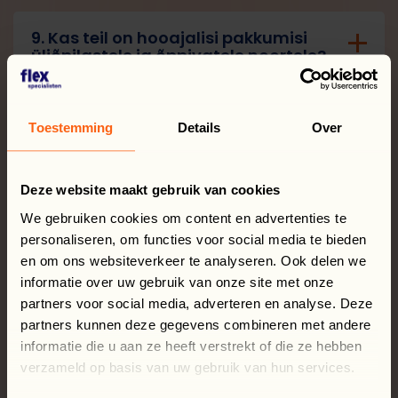
9. Kas teil on hooajalisi pakkumisi
üliõpilastele ja õppivatele noortele?
10. Millistel päevadel toimuvad
Toestemming
Details
Over
ekskursioonid?
Deze website maakt gebruik van cookies
11. Mida tuleks kaasa võtta, kui lähed
We gebruiken cookies om content en advertenties te
välismaale tööle?
personaliseren, om functies voor social media te bieden
en om ons websiteverkeer te analyseren. Ook delen we
informatie over uw gebruik van onze site met onze
12. Kas tööandja pakub
partners voor social media, adverteren en analyse. Deze
toitlustusteenuseid?
partners kunnen deze gegevens combineren met andere
informatie die u aan ze heeft verstrekt of die ze hebben
verzameld op basis van uw gebruik van hun services.
13. Millisel viisil makstakse mulle palka?