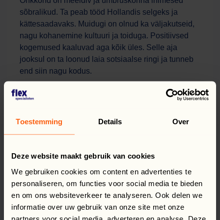
Õhkkond on meeldiv ja ümbruskonna inimesed
sõbralikud. Ta peab tööd Hollandis selgeks ja
kättesaadavaks. Muidugi on olnud ka väljakutseid,
nagu kohanemine kultuuri ja toiduga. Positiivsed
kogemused kaaluvad aga kõik üles. Selle aja
jooksul on ta loonud laia sotsiaalse ringi ja tunneb
end siin nagu kodus.
SAMM-SAMMULT
EDASI
Toestemming
Details
Over
Gretai jaoks ei ole tulevik rangelt ette planeeritud
tee, vaid võimaluste nägemine ja pidev areng. Ta on
Deze website maakt gebruik van cookies
avatud uutele väljakutsetele ja võtab neid vastu
We gebruiken cookies om content en advertenties te
omal moel.
personaliseren, om functies voor social media te bieden
en om ons websiteverkeer te analyseren. Ook delen we
Sellise avatud ja uudishimuliku suhtumisega
informatie over uw gebruik van onze site met onze
areneb ta samm-sammult edasi.
partners voor social media, adverteren en analyse. Deze