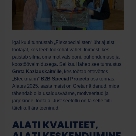
Igal kuul tunnustab „Flexspecialisten“ üht ajutist
töötajat, kes teeb töökohal vahet. Inimest, kes
paistab silma oma motivatsiooni, pühendumuse ja
koostöövalmidusega. Sel kuul läheb see tunnustus
Greta Kazlauskaite'ile
, kes töötab ettevõttes
„Bleckmann“
B2B Special Projects
osakonnas.
Alates 2025. aasta maist on Greta näidanud, mida
tähendab olla usaldusväärne, motiveeritud ja
järjekindel töötaja. Just seetõttu on ta selle tiitli
täielikult ära teeninud.
ALATI KVALITEET,
ALATI KESKENDUMINE