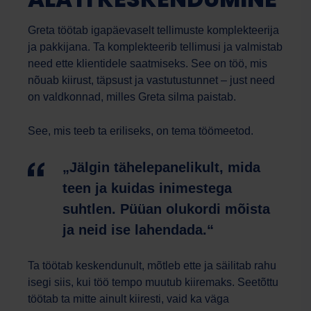
Greta töötab igapäevaselt tellimuste komplekteerija
ja pakkijana. Ta komplekteerib tellimusi ja valmistab
need ette klientidele saatmiseks. See on töö, mis
nõuab kiirust, täpsust ja vastutustunnet – just need
on valdkonnad, milles Greta silma paistab.
See, mis teeb ta eriliseks, on tema töömeetod.
„Jälgin tähelepanelikult, mida
teen ja kuidas inimestega
suhtlen. Püüan olukordi mõista
ja neid ise lahendada.“
Tööjõud
Tehisintellekti assistent
Ta töötab keskendunult, mõtleb ette ja säilitab rahu
isegi siis, kui töö tempo muutub kiiremaks. Seetõttu
töötab ta mitte ainult kiiresti, vaid ka väga
Tere! Kuidas saan teid täna aidata?