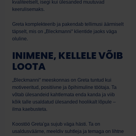
kvaliteetselt, isegi kui ülesanded muutuvad
keerulisemaks.
Greta komplekteerib ja pakendab tellimusi äärmiselt
täpselt, mis on „Bleckmanni“ klientide jaoks väga
oluline.
INIMENE, KELLELE VÕIB
LOOTA
„Bleckmanni“ meeskonnas on Greta tuntud kui
motiveeritud, positiivne ja õpihimuline töötaja. Ta
võtab ülesandeid kahtlemata enda kanda ja viib
kõik talle usaldatud ülesanded hoolikalt lõpule –
ilma kaebusteta.
Koostöö Greta'ga sujub väga hästi. Ta on
usaldusväärne, meeldiv suhtleja ja temaga on lihtne