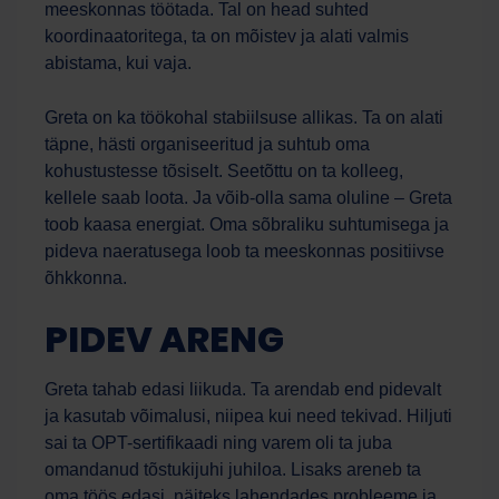
meeskonnas töötada. Tal on head suhted
koordinaatoritega, ta on mõistev ja alati valmis
abistama, kui vaja.
Greta on ka töökohal stabiilsuse allikas. Ta on alati
täpne, hästi organiseeritud ja suhtub oma
kohustustesse tõsiselt. Seetõttu on ta kolleeg,
kellele saab loota. Ja võib-olla sama oluline – Greta
toob kaasa energiat. Oma sõbraliku suhtumisega ja
pideva naeratusega loob ta meeskonnas positiivse
õhkkonna.
PIDEV ARENG
Greta tahab edasi liikuda. Ta arendab end pidevalt
ja kasutab võimalusi, niipea kui need tekivad. Hiljuti
sai ta OPT-sertifikaadi ning varem oli ta juba
omandanud tõstukijuhi juhiloa. Lisaks areneb ta
oma töös edasi, näiteks lahendades probleeme ja