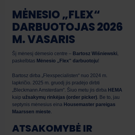
MĖNESIO „FLEX“
DARBUOTOJAS 2026
M. VASARIS
Šį mėnesį dėmesio centre –
Bartosz Wiśniewski
,
paskelbtas
Mėnesio „Flex“ darbuotoju
!
Bartosz dirba „Flexspecialisten“ nuo 2024 m.
lapkričio. 2025 m. gruodį jis pradėjo dirbti
„Bleckmann Amsterdam“. Šiuo metu jis dirba
HEMA
kaip
užsakymų rinkėjas (order picker)
. Be to, jau
septynis mėnesius eina
Housemaster pareigas
Maarssen mieste
.
ATSAKOMYBĖ IR