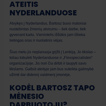
ATEITIS
NYDERLANDUOSE
Atvykęs į Nyderlandus, Bartosz buvo maloniai
nustebintas žmonių atvirumu – tiek darbe, tiek
gyvenant kartu. Vienintelis iššūkis jam išlieka
lietingas oras ir nuolatinis vėjas.
Šiuo metu jis neplanuoja grįžti į Lenkiją. Jo tikslas –
toliau tobulėti Nyderlanduose ir „Flexspecialisten“
organizacijoje. Jis nori čia dirbti ir taupyti savo
tikslams. Galbūt ateityje jam bus suteikta galimybė
užimti dar didesnį vaidmenį įmonėje.
KODĖL BARTOSZ TAPO
MĖNESIO
DARBUOTOJU?