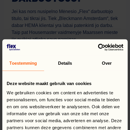
Jei kas nors nusipelno Mėnesio „Flex“ darbuotojo
titulo, tai tikrai jis. Tiek „Bleckmann Amsterdam“, tiek
dabar HEMA klientai yra labai patenkinti jo darbu.
Taip pat Housemaster vaidmenyje Maarssen mieste
jis puikiai atlieka savo pareigas.
Bartosz, nuoširdžiai sveikiname su Mėnesio
„Flex“ darbuotojo titulu!
Toestemming
Details
Over
Deze website maakt gebruik van cookies
Facebook
LinkedIn
WhatsApp
X
Dalytis šiuo pranešimu:
We gebruiken cookies om content en advertenties te
personaliseren, om functies voor social media te bieden
GRĮŽTI Į APŽVALGĄ
en om ons websiteverkeer te analyseren. Ook delen we
informatie over uw gebruik van onze site met onze
partners voor social media, adverteren en analyse. Deze
Naujienos, atnaujinimai ir dar daugiau
partners kunnen deze gegevens combineren met andere