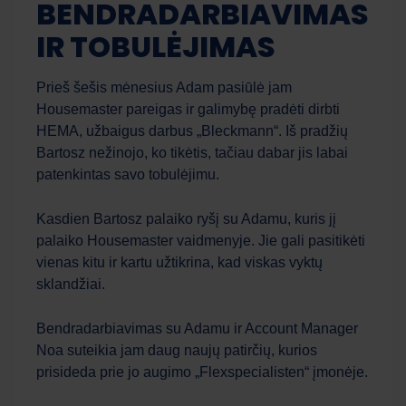
BENDRADARBIAVIMAS
IR TOBULĖJIMAS
Prieš šešis mėnesius Adam pasiūlė jam
Housemaster pareigas ir galimybę pradėti dirbti
HEMA, užbaigus darbus „Bleckmann“. Iš pradžių
Bartosz nežinojo, ko tikėtis, tačiau dabar jis labai
patenkintas savo tobulėjimu.
Kasdien Bartosz palaiko ryšį su Adamu, kuris jį
palaiko Housemaster vaidmenyje. Jie gali pasitikėti
vienas kitu ir kartu užtikrina, kad viskas vyktų
sklandžiai.
Bendradarbiavimas su Adamu ir Account Manager
Noa suteikia jam daug naujų patirčių, kurios
prisideda prie jo augimo „Flexspecialisten“ įmonėje.