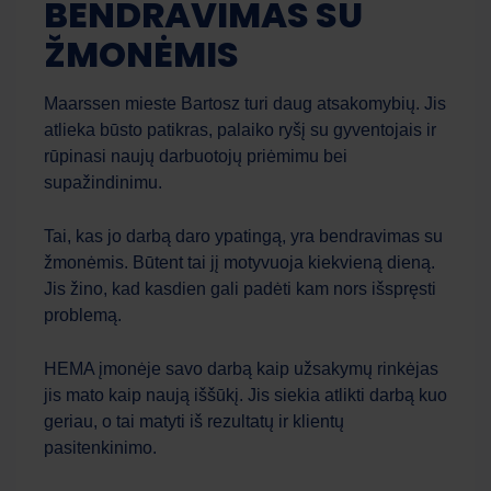
BENDRAVIMAS SU
ŽMONĖMIS
Maarssen mieste Bartosz turi daug atsakomybių. Jis
atlieka būsto patikras, palaiko ryšį su gyventojais ir
rūpinasi naujų darbuotojų priėmimu bei
supažindinimu.
Work Force
AI asistentas
Tai, kas jo darbą daro ypatingą, yra bendravimas su
žmonėmis. Būtent tai jį motyvuoja kiekvieną dieną.
Sveiki! Kuo galiu jums šiandien padėti?
Jis žino, kad kasdien gali padėti kam nors išspręsti
problemą.
HEMA įmonėje savo darbą kaip užsakymų rinkėjas
jis mato kaip naują iššūkį. Jis siekia atlikti darbą kuo
geriau, o tai matyti iš rezultatų ir klientų
pasitenkinimo.