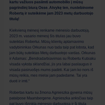
kartu važiuos pasiimti automobilio į mūsų
pagrindinį biurą Osse. Atvykę ten, nustebinome
Robertą ir suteikėme jam 2023 metų darbuotojo
titulą!
Kiekvieną mėnesį renkame mėnesio darbuotoją.
2023 m. vasario mėnesį šis titulas jau buvo
suteiktas Robertui. Mūsų klientų aptarnavimo
vadybininkas Orkunas nuo tada taip pat lobsta, kad
jam būtų suteiktas Metų darbuotojo vardas. Orkunas
ir Adamas: „Bendradarbiavimas su Robertu Kubiaku
visada vyksta sklandžiai, jis yra labai paslaugus ir
visada pasiruošęs mums padėti. Kai jam ko nors iš
mūsų reikia, mes mielai jam padedame. Tai yra
duoti ir imti.“
Robertas kartu su žmona Agnieszka gyvena mūsų
patalpose Maarsbergene. Agnieszka anksčiau taip
pat buvo išrinkta mėnesio darbuotoja ir šį titulą