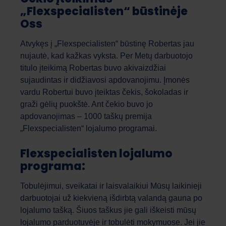
„Flexspecialisten“ būstinėje
Oss
Atvykęs į „Flexspecialisten“ būstinę Robertas jau
nujautė, kad kažkas vyksta. Per Metų darbuotojo
titulo įteikimą Robertas buvo akivaizdžiai
sujaudintas ir didžiavosi apdovanojimu. Įmonės
vardu Robertui buvo įteiktas čekis, šokoladas ir
graži gėlių puokštė. Ant čekio buvo jo
apdovanojimas – 1000 taškų premija
„Flexspecialisten“ lojalumo programai.
Flexspecialisten lojalumo
programa:
Tobulėjimui, sveikatai ir laisvalaikiui Mūsų laikinieji
darbuotojai už kiekvieną išdirbtą valandą gauna po
lojalumo tašką. Šiuos taškus jie gali iškeisti mūsų
lojalumo parduotuvėje ir tobulėti mokymuose. Jei jie