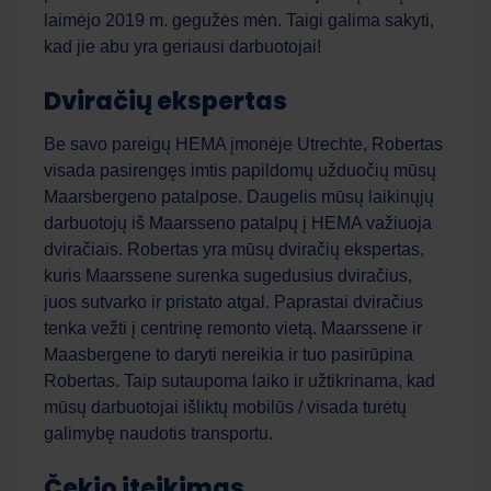
laimėjo 2019 m. gegužės mėn. Taigi galima sakyti,
kad jie abu yra geriausi darbuotojai!
Dviračių ekspertas
Be savo pareigų HEMA įmonėje Utrechte, Robertas
visada pasirengęs imtis papildomų užduočių mūsų
Work Force
AI asistentas
Maarsbergeno patalpose. Daugelis mūsų laikinųjų
darbuotojų iš Maarsseno patalpų į HEMA važiuoja
Sveiki! Kuo galiu jums šiandien padėti?
dviračiais. Robertas yra mūsų dviračių ekspertas,
kuris Maarssene surenka sugedusius dviračius,
juos sutvarko ir pristato atgal. Paprastai dviračius
tenka vežti į centrinę remonto vietą. Maarssene ir
Maasbergene to daryti nereikia ir tuo pasirūpina
Robertas. Taip sutaupoma laiko ir užtikrinama, kad
mūsų darbuotojai išliktų mobilūs / visada turėtų
galimybę naudotis transportu.
Čekio įteikimas