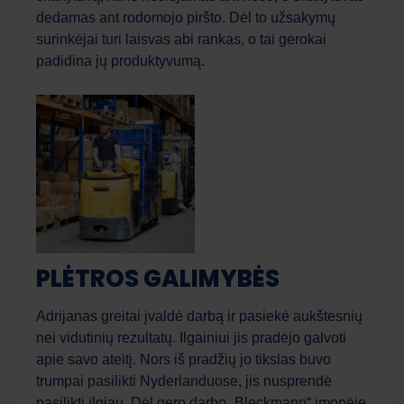
dedamas ant rodomojo piršto. Dėl to užsakymų
surinkėjai turi laisvas abi rankas, o tai gerokai
padidina jų produktyvumą.
Work Force
AI asistentas
PLĖTROS GALIMYBĖS
Sveiki! Kuo galiu jums šiandien padėti?
Adrijanas greitai įvaldė darbą ir pasiekė aukštesnių
nei vidutinių rezultatų. Ilgainiui jis pradėjo galvoti
apie savo ateitį. Nors iš pradžių jo tikslas buvo
trumpai pasilikti Nyderlanduose, jis nusprendė
pasilikti ilgiau. Dėl gero darbo „Bleckmann“ įmonėje