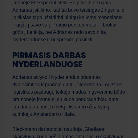
įmonėje Flexspecialisten. Po pokalbio su jais
Adrianas įsitikino, kad tai buvo teisingas žingsnis, o
jo tikslas tapo užsidirbti pinigų keliems mėnesiams
ir grįžti į savo šalį. Praėjo penkeri metai – broliai
grįžo į Lenkiją, bet Adrianas rado savo nišą
Nyderlanduose ir nusprendė pasilikti.
PIRMASIS DARBAS
NYDERLANDUOSE
Adrianas atvyko į Nyderlandus būdamas
dvidešimties ir pradėjo dirbti „Bleckmann Logistics“,
logistikos paslaugų teikėjo mados ir gyvenimo būdo
pramonėje įmonėje, su kuria bendradarbiaujame
jau daugiau nei 15 metų. Jis dirbo užsakymų
surinkėju Amsterdamo filiale.
Bleckmann darbuotojai naudoja ‚Gladiator‘
skaitytuvą, kuris nešiojamas ant riešo, o skaitytuvas