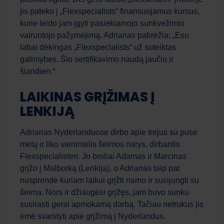
jis pateko į „Flexspecialists“ finansuojamus kursus,
kurie leido jam įgyti pasiekiamojo sunkvežimio
vairuotojo pažymėjimą. Adrianas pabrėžia: „Esu
labai dėkingas „Flexspecialists“ už suteiktas
galimybes. Šio sertifikavimo naudą jaučiu ir
šiandien.“
LAIKINAS GRĮŽIMAS Į
LENKIJĄ
Adrianas Nyderlanduose dirbo apie trejus su puse
metų ir liko vienintelis šeimos narys, dirbantis
Flexspecialisten. Jo broliai Adamas ir Marcinas
grįžo į Malborką (Lenkija), o Adrianas taip pat
nusprendė kuriam laikui grįžti namo ir susijungti su
šeima. Nors ir džiaugėsi grįžęs, jam buvo sunku
susirasti gerai apmokamą darbą. Tačiau netrukus jis
ėmė svarstyti apie grįžimą į Nyderlandus.