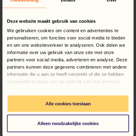
etikos. Esu patenkintas savo darbu HEMA ir mielai
padedu, kai reikia.“
Deze website maakt gebruik van cookies
Adamas Ostrovskis (Flex Support) priduria:
„Adrianui patinka padėti mums parduotuvėje, taip
We gebruiken cookies om content en advertenties te
pat jis dalyvauja atliekant įvairias su mūsų
personaliseren, om functies voor social media te bieden
apgyvendinimu susijusias užduotis. Jis yra žmogus,
en om ons websiteverkeer te analyseren. Ook delen we
kuriuo galime pasikliauti. Per daugelį metų kartu
informatie over uw gebruik van onze site met onze
atlikome daug užduočių ir tapome gerais draugais.“
partners voor social media, adverteren en analyse. Deze
partners kunnen deze gegevens combineren met andere
informatie die u aan ze heeft verstrekt of die ze hebben
verzameld op basis van uw gebruik van hun services.
Facebook
LinkedIn
WhatsApp
X
Dalytis šiuo pranešimu:
Alle cookies toestaan
GRĮŽTI Į APŽVALGĄ
Alleen noodzakelijke cookies
Naujienos, atnaujinimai ir dar daugiau