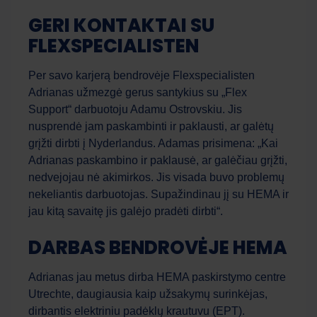
GERI KONTAKTAI SU
FLEXSPECIALISTEN
Per savo karjerą bendrovėje Flexspecialisten
Adrianas užmezgė gerus santykius su „Flex
Support“ darbuotoju Adamu Ostrovskiu. Jis
nusprendė jam paskambinti ir paklausti, ar galėtų
grįžti dirbti į Nyderlandus. Adamas prisimena: „Kai
Adrianas paskambino ir paklausė, ar galėčiau grįžti,
nedvejojau nė akimirkos. Jis visada buvo problemų
nekeliantis darbuotojas. Supažindinau jį su HEMA ir
jau kitą savaitę jis galėjo pradėti dirbti“.
DARBAS BENDROVĖJE HEMA
Adrianas jau metus dirba HEMA paskirstymo centre
Utrechte, daugiausia kaip užsakymų surinkėjas,
dirbantis elektriniu padėklų krautuvu (EPT).