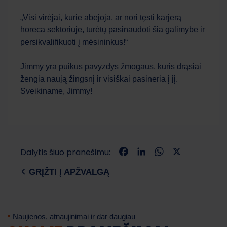
„Visi virėjai, kurie abejoja, ar nori tęsti karjerą
horeca sektoriuje, turėtų pasinaudoti šia galimybe ir
persikvalifikuoti į mėsininkus!“
Jimmy yra puikus pavyzdys žmogaus, kuris drąsiai
žengia naują žingsnį ir visiškai pasineria į jį.
Sveikiname, Jimmy!
Facebook
LinkedIn
WhatsApp
X
Dalytis šiuo pranešimu:
GRĮŽTI Į APŽVALGĄ
Naujienos, atnaujinimai ir dar daugiau