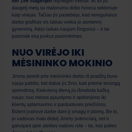
der Zee Slagerijen
Nijmegen mieste. Iki tol jis
daugelį metų su malonumu dirbo horeca sektoriuje
kaip virėjas. Tačiau jis pastebėjo, kad nereguliarus
darbo grafikas vis labiau veikia jo asmeninį
gyvenimą. Atėjo laikas naujam žingsniui – ir tai
pasirodė esą puikus pasirinkimas.
NUO VIRĖJO IKI
MĖSININKO MOKINIO
Jimmy pereiti prie mėsininko darbo iš pradžių buvo
nauja patirtis, bet dabar jis žino, kad priėmė teisingą
sprendimą. Kiekvieną dieną jis išmoksta kažką
naujo: nuo mėsos pjaustymo ir apdorojimo iki
klientų aptarnavimo ir parduotuvės priežiūros.
Būtent įvairovė darbe daro jį smagų ir įdomų. Be to,
jo vadovas mato didelį Jimmy potencialą, net ir
galvojant apie ateities vadovo rolę – tai, kas paties