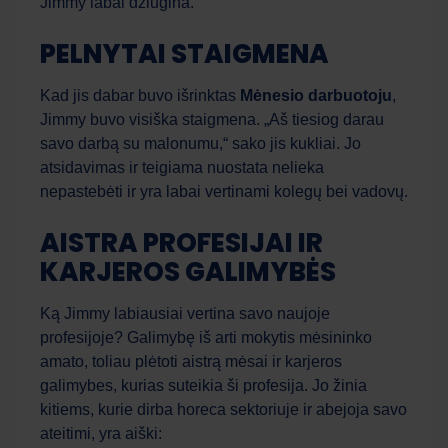
Jimmy labai džiugina.
Work Force
AI asistentas
PELNYTAI STAIGMENA
Sveiki! Kuo galiu jums šiandien padėti?
Kad jis dabar buvo išrinktas
Mėnesio darbuotoju
,
Jimmy buvo visiška staigmena. „Aš tiesiog darau
savo darbą su malonumu,“ sako jis kukliai. Jo
atsidavimas ir teigiama nuostata nelieka
nepastebėti ir yra labai vertinami kolegų bei vadovų.
AISTRA PROFESIJAI IR
KARJEROS GALIMYBĖS
Ką Jimmy labiausiai vertina savo naujoje
profesijoje? Galimybę iš arti mokytis mėsininko
amato, toliau plėtoti aistrą mėsai ir karjeros
galimybes, kurias suteikia ši profesija. Jo žinia
kitiems, kurie dirba horeca sektoriuje ir abejoja savo
ateitimi, yra aiški: