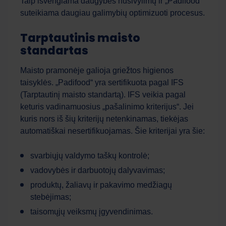
Taip išvengiama daugybės nusivylimų ir „Padifood“
suteikiama daugiau galimybių optimizuoti procesus.
Tarptautinis maisto
standartas
Maisto pramonėje galioja griežtos higienos
taisyklės. „Padifood“ yra sertifikuota pagal IFS
(Tarptautinį maisto standartą). IFS veikia pagal
keturis vadinamuosius „pašalinimo kriterijus“. Jei
kuris nors iš šių kriterijų netenkinamas, tiekėjas
automatiškai nesertifikuojamas. Šie kriterijai yra šie:
svarbiųjų valdymo taškų kontrolė;
vadovybės ir darbuotojų dalyvavimas;
produktų, žaliavų ir pakavimo medžiagų
stebėjimas;
taisomųjų veiksmų įgyvendinimas.