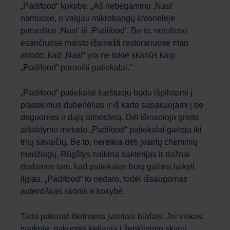
„Padifood“ kokybe: „Aš nebegaminu ‚Nasi‘
namuose, o valgau mikrobangų krosnelėje
paruoštus ‚Nasi‘ iš ‚Padifood‘. Be to, netoliese
esančiuose maisto išsinešti restoranuose man
atrodo, kad „Nasi“ yra ne tokie skanūs kaip
„Padifood“ paruošti patiekalai.“
„Padifood“ patiekalai karštuoju būdu išpilstomi į
plastikinius dubenėlius ir iš karto supakuojami į be
deguonies ir dujų atmosferą. Dėl išmaniojo greito
atšaldymo metodo „Padifood“ patiekalai galioja iki
trijų savaičių. Be to, nereikia dėti įvairių cheminių
medžiagų. Rūgštys naikina bakterijas ir dažnai
dedamos tam, kad patiekalus būtų galima laikyti
ilgiau. „Padifood“ to nedaro, todėl išsaugomas
Work Force
AI asistentas
autentiškas skonis ir kokybė.
Sveiki! Kuo galiu jums šiandien padėti?
Tada pakuotė tikrinama įvairiais būdais. Jei viskas
tvarkoje, pakuotės keliauja į ženklinimo skyrių.