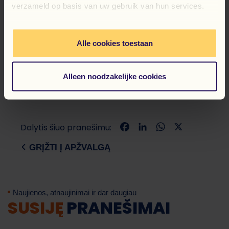
verzameld op basis van uw gebruik van hun services.
Alle cookies toestaan
Alleen noodzakelijke cookies
Facebook
LinkedIn
WhatsApp
X
Dalytis šiuo pranešimu:
GRĮŽTI Į APŽVALGĄ
Naujienos, atnaujinimai ir dar daugiau
SUSIJĘ
PRANEŠIMAI