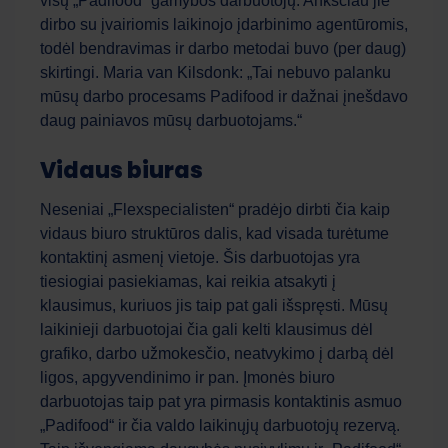
visų „Padifood“ gamybos darbuotojų. Anksčiau jie
dirbo su įvairiomis laikinojo įdarbinimo agentūromis,
todėl bendravimas ir darbo metodai buvo (per daug)
skirtingi. Maria van Kilsdonk: „Tai nebuvo palanku
mūsų darbo procesams Padifood ir dažnai įnešdavo
daug painiavos mūsų darbuotojams.“
Vidaus biuras
Neseniai „Flexspecialisten“ pradėjo dirbti čia kaip
vidaus biuro struktūros dalis, kad visada turėtume
kontaktinį asmenį vietoje. Šis darbuotojas yra
tiesiogiai pasiekiamas, kai reikia atsakyti į
klausimus, kuriuos jis taip pat gali išspręsti. Mūsų
laikinieji darbuotojai čia gali kelti klausimus dėl
grafiko, darbo užmokesčio, neatvykimo į darbą dėl
ligos, apgyvendinimo ir pan. Įmonės biuro
darbuotojas taip pat yra pirmasis kontaktinis asmuo
„Padifood“ ir čia valdo laikinųjų darbuotojų rezervą.