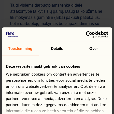
Taigi visiems darbuotojams tenka didelė
atsakomybė laikytis šių gairių. Daug laiko užima ne
tik mokymasis gaminti ir (arba) pakuoti patiekalus,
bet ir darbuotojų mokymas bei supažindinimas su
higienos taisyklėmis.
Ryšiai ir motyvacija
Toestemming
Details
Over
Laikinųjų darbuotojų ryšį „Flexspecialisten“ užtikrina
remdamasi keturių pagrindų koncepcija. Šiuos
pagrindus sudaro: saugumas, atlyginimas, darbas ir
Deze website maakt gebruik van cookies
perspektyva. Kiekvienam pagrindui yra keletas
We gebruiken cookies om content en advertenties te
kintamųjų, kuriuos formuojame kartu su Padifood.
personaliseren, om functies voor social media te bieden
en om ons websiteverkeer te analyseren. Ook delen we
informatie over uw gebruik van onze site met onze
partners voor social media, adverteren en analyse. Deze
partners kunnen deze gegevens combineren met andere
informatie die u aan ze heeft verstrekt of die ze hebben