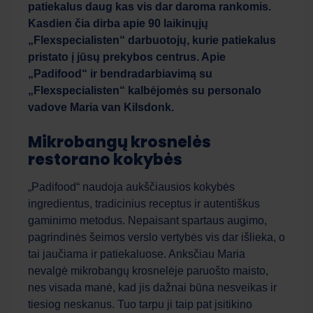
patiekalus daug kas vis dar daroma rankomis.
Kasdien čia dirba apie 90 laikinųjų
„Flexspecialisten“ darbuotojų, kurie patiekalus
pristato į jūsų prekybos centrus. Apie
„Padifood“ ir bendradarbiavimą su
„Flexspecialisten“ kalbėjomės su personalo
vadove Maria van Kilsdonk.
Mikrobangų krosnelės
restorano kokybės
„Padifood“ naudoja aukščiausios kokybės
ingredientus, tradicinius receptus ir autentiškus
gaminimo metodus. Nepaisant spartaus augimo,
pagrindinės šeimos verslo vertybės vis dar išlieka, o
tai jaučiama ir patiekaluose. Anksčiau Maria
nevalgė mikrobangų krosnelėje paruošto maisto,
nes visada manė, kad jis dažnai būna nesveikas ir
tiesiog neskanus. Tuo tarpu ji taip pat įsitikino